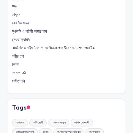
মঞ্চ
মাধ্যম
মানসিক যত্ন
মুখভঙ্গি ও শরীরী ভাষার চর্চা
মেথড অ্যাক্টিং
রাজনৈতিক নাট্যচিন্তা ও স্বাধীনতা পরবর্তী বাংলাদেশের মঞ্চনাটক
শরীর চর্চা
শিক্ষা
সংলাপ চর্চা
সঙ্গীত চর্চা
Tags
অভিনেতা
অভিনেত্রী
অভিনয় গুরুকুল
আশিস গোস্বামী
চলচ্চিত্র অভিনেত্রী
জীবনী
বাংলা চলচ্চিত্রের অভিধান
বাংলা জীবনী