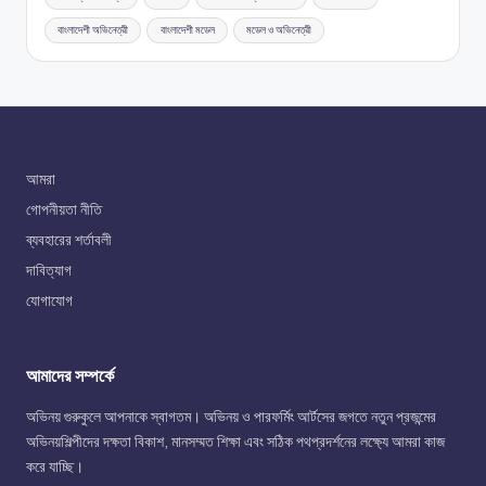
বাংলাদেশী অভিনেত্রী
বাংলাদেশী মডেল
মডেল ও অভিনেত্রী
আমরা
গোপনীয়তা নীতি
ব্যবহারের শর্তাবলী
দাবিত্যাগ
যোগাযোগ
আমাদের সম্পর্কে
অভিনয় গুরুকুলে আপনাকে স্বাগতম। অভিনয় ও পারফর্মিং আর্টসের জগতে নতুন প্রজন্মের
অভিনয়শিল্পীদের দক্ষতা বিকাশ, মানসম্মত শিক্ষা এবং সঠিক পথপ্রদর্শনের লক্ষ্যে আমরা কাজ
করে যাচ্ছি।