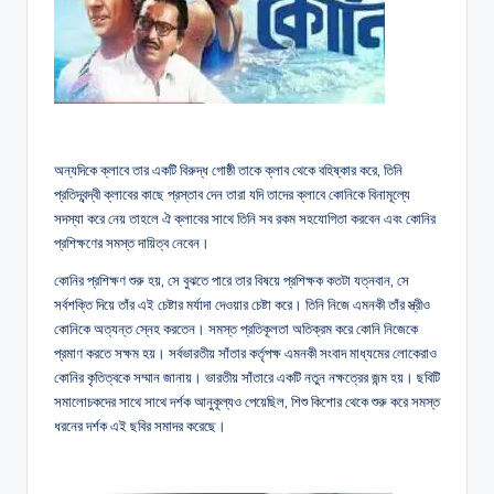
অন্যদিকে ক্লাবে তার একটি বিরুদ্ধ গোষ্ঠী তাকে ক্লাব থেকে বহিষ্কার করে, তিনি
প্রতিদ্বন্দ্বী ক্লাবের কাছে প্রস্তাব দেন তারা যদি তাদের ক্লাবে কোনিকে বিনামূল্যে
সদস্যা করে নেয় তাহলে ঐ ক্লাবের সাথে তিনি সব রকম সহযোগিতা করবেন এবং কোনির
প্রশিক্ষণের সমস্ত দায়িত্ব নেবেন।
কোনির প্রশিক্ষণ শুরু হয়, সে বুঝতে পারে তার বিষয়ে প্রশিক্ষক কতটা যত্নবান, সে
সর্বশক্তি দিয়ে তাঁর এই চেষ্টার মর্যাদা দেওয়ার চেষ্টা করে। তিনি নিজে এমনকী তাঁর স্ত্রীও
কোনিকে অত্যন্ত স্নেহ করতেন। সমস্ত প্রতিকূলতা অতিক্রম করে কোনি নিজেকে
প্রমাণ করতে সক্ষম হয়। সর্বভারতীয় সাঁতার কর্তৃপক্ষ এমনকী সংবাদ মাধ্যমের লোকেরাও
কোনির কৃতিত্বকে সম্মান জানায়। ভারতীয় সাঁতারে একটি নতুন নক্ষত্রের জন্ম হয়। ছবিটি
সমালোচকদের সাথে সাথে দর্শক আনুকূল্যও পেয়েছিল, শিশু কিশোর থেকে শুরু করে সমস্ত
ধরনের দর্শক এই ছবির সমাদর করেছে।