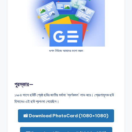
গুগল নিউজে আমাদের ফলো করুন
পুরস্কার—
১৯৮৪ সালে ছবিটি শ্রেষ্ঠ ছবির জাতীয় মর্যাদা ‘স্বর্ণকমল’ লাভ করে। প্রেরণামূলক ছবি
হিসাবেও এই ছবি প্রশংসা পেয়েছিল।
📸 Download PhotoCard (1080×1080)