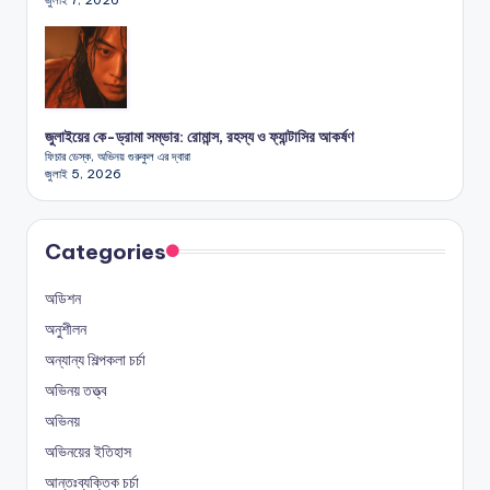
জুলাইয়ের কে-ড্রামা সম্ভার: রোমান্স, রহস্য ও ফ্যান্টাসির আকর্ষণ
ফিচার ডেস্ক, অভিনয় গুরুকুল এর দ্বারা
জুলাই 5, 2026
Categories
অডিশন
অনুশীলন
অন্যান্য শিল্পকলা চর্চা
অভিনয় তত্ত্ব
অভিনয়
অভিনয়ের ইতিহাস
আন্তঃব্যক্তিক চর্চা