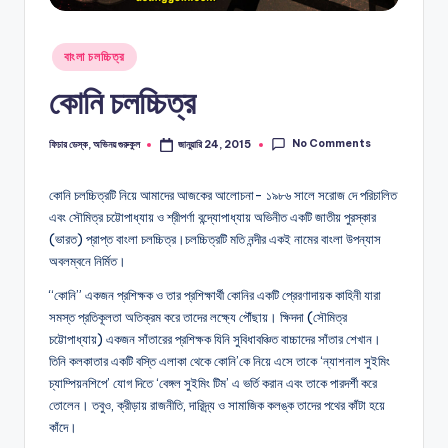
G
অভিনয়ের
O
অডিশন,
Posted
বাংলা চলচ্চিত্র
চলচ্চিত্রে
L
in
অভিনয়,
কোনি চলচ্চিত্র
N
অভিনয়ের
ধরন
No Comments
ফিচার ডেস্ক, অভিনয় গুরুকুল
জানুয়ারি 24, 2015
Posted
by
কোনি চলচ্চিত্রটি নিয়ে আমাদের আজকের আলোচনা- ১৯৮৬ সালে সরোজ দে পরিচালিত
এবং সৌমিত্র চট্টোপাধ্যায় ও শ্রীপর্ণা বন্দ্যোপাধ্যায় অভিনীত একটি জাতীয় পুরস্কার
(ভারত) প্রাপ্ত বাংলা চলচ্চিত্র।চলচ্চিত্রটি মতি নন্দীর একই নামের বাংলা উপন্যাস
অবলম্বনে নির্মিত।
“কোনি” একজন প্রশিক্ষক ও তার প্রশিক্ষার্থী কোনির একটি প্রেরণাদায়ক কাহিনী যারা
সমস্ত প্রতিকূলতা অতিক্রম করে তাদের লক্ষ্যে পৌঁছায়। ক্ষিদদা (সৌমিত্র
চট্টোপাধ্যায়) একজন সাঁতারের প্রশিক্ষক যিনি সুবিধাবঞ্চিত বাচ্চাদের সাঁতার শেখান।
তিনি কলকাতার একটি বস্তি এলাকা থেকে কোনি’কে নিয়ে এসে তাকে ‘ন্যাশনাল সুইমিং
চ্যাম্পিয়নশিপে’ যোগ দিতে ‘বেঙ্গল সুইমিং টিম’ এ ভর্তি করান এবং তাকে পারদর্শী করে
তোলেন। তবুও, ক্রীড়ায় রাজনীতি, দারিদ্র্য ও সামাজিক কলঙ্ক তাদের পথের কাঁটা হয়ে
কাঁদে।