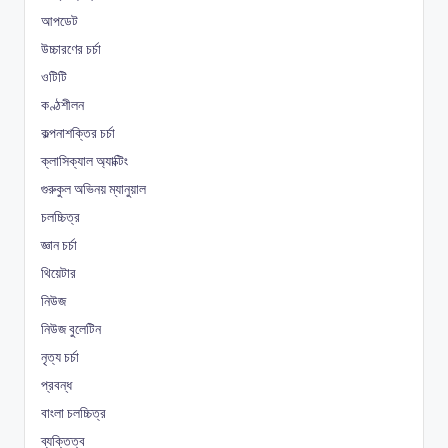
আপডেট
উচ্চারণের চর্চা
ওটিটি
কণ্ঠশীলন
কল্পনাশক্তির চর্চা
ক্লাসিক্যাল অ্যাক্টিং
গুরুকুল অভিনয় ম্যানুয়াল
চলচ্চিত্র
জ্ঞান চর্চা
থিয়েটার
নিউজ
নিউজ বুলেটিন
নৃত্য চর্চা
প্রবন্ধ
বাংলা চলচ্চিত্র
ব্যক্তিত্ব