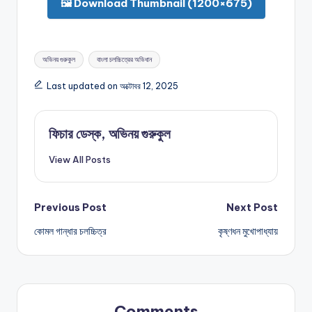
🖼️ Download Thumbnail (1200×675)
Tags:
অভিনয় গুরুকুল
বাংলা চলচ্চিত্রের অভিধান
Last updated on অক্টোবর 12, 2025
ফিচার ডেস্ক, অভিনয় গুরুকুল
View All Posts
Post
Previous Post
Next Post
কোমল গান্ধার চলচ্চিত্র
কৃষ্ণধন মুখোপাধ্যায়
navigation
Comments