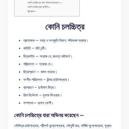
কোনি চলচ্চিত্রে যারা অভিনয় করেছেন —
কোনি চলচ্চিত্রের কাহিনি—
পুরস্কার—
কোনি চলচ্চিত্র
প্রযোজক — তথ্য ও সংস্কৃতি বিভাগ, পশ্চিমবঙ্গ সরকার।
কাহিনি – মতি নন্দী।
চিত্রনাট্য — সরোজ দে, জয়ন্ত ভট্টাচার্য।
পরিচালনা — সরোজ দে।
চিত্রগ্রহণ — কমল নায়েক।
সংগীত পরিচালনা – চিন্ময় চট্টোপাধ্যায়।
শব্দগ্রহণ – দুর্গাদাস মিত্র।
শিল্প নির্দেশনা – সুভাষ সিংহরায়।
সম্পাদনা— রমেশ যোশী।
কোনি চলচ্চিত্রে যারা অভিনয় করেছেন —
সৌমিত্র চট্টোপাধ্যায়, শ্রীপর্ণা বন্দ্যোপাধ্যায়, মৌসুমী রায়, শর্মিষ্ঠা মুখোপাধ্যায়, সুব্রত