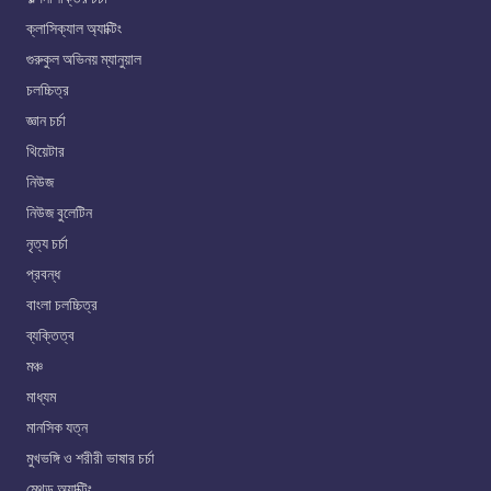
ক্লাসিক্যাল অ্যাক্টিং
গুরুকুল অভিনয় ম্যানুয়াল
চলচ্চিত্র
জ্ঞান চর্চা
থিয়েটার
নিউজ
নিউজ বুলেটিন
নৃত্য চর্চা
প্রবন্ধ
বাংলা চলচ্চিত্র
ব্যক্তিত্ব
মঞ্চ
মাধ্যম
মানসিক যত্ন
মুখভঙ্গি ও শরীরী ভাষার চর্চা
মেথড অ্যাক্টিং