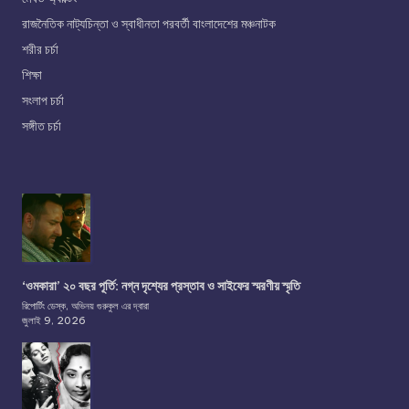
রাজনৈতিক নাট্যচিন্তা ও স্বাধীনতা পরবর্তী বাংলাদেশের মঞ্চনাটক
শরীর চর্চা
শিক্ষা
সংলাপ চর্চা
সঙ্গীত চর্চা
‘ওমকারা’ ২০ বছর পূর্তি: নগ্ন দৃশ্যের প্রস্তাব ও সাইফের স্মরণীয় স্মৃতি
রিপোর্টিং ডেস্ক, অভিনয় গুরুকুল এর দ্বারা
জুলাই 9, 2026