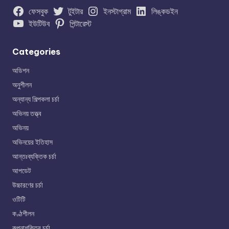
ফেসবুক
টুইটার
ইনস্টাগ্রাম
লিঙ্কডইন
ইউটিউব
পিন্টারেস্ট
Categories
অডিশন
অনুশীলন
অন্যান্য শিল্পকলা চর্চা
অভিনয় তত্ত্ব
অভিনয়
অভিনয়ের ইতিহাস
আন্তঃব্যক্তিক চর্চা
আপডেট
উচ্চারণের চর্চা
ওটিটি
কণ্ঠশীলন
কল্পনাশক্তির চর্চা