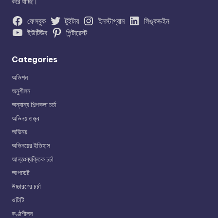
করে যাচ্ছি।
ফেসবুক
টুইটার
ইনস্টাগ্রাম
লিঙ্কডইন
ইউটিউব
পিন্টারেস্ট
Categories
অডিশন
অনুশীলন
অন্যান্য শিল্পকলা চর্চা
অভিনয় তত্ত্ব
অভিনয়
অভিনয়ের ইতিহাস
আন্তঃব্যক্তিক চর্চা
আপডেট
উচ্চারণের চর্চা
ওটিটি
কণ্ঠশীলন