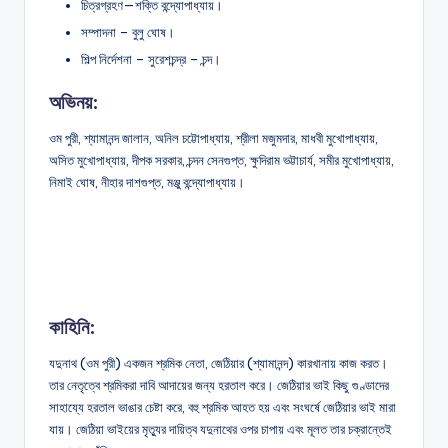
চিত্রগ্রহণ—শক্তি বন্দ্যোপাধ্যায়।
সম্পাদনা – বুলু ঘোষ।
শিল্প নির্দেশনা – সুরেশচন্দ্র – চন্দ।
অভিনয়:
ওম পুরী, শ্যামানন্দ জালান, অনিল চট্টোপাধ্যায়, শ্রীলা মজুমদার, মাধবী মুখোপাধ্যায়,
অসিত মুখোপাধ্যায়, দীপক সরকার, চন্দন সেনগুপ্ত, ক্ষুদিরাম ভট্টাচার্য, সমীর মুখোপাধ্যায়,
নিমাই ঘোষ, নীহার দাশগুপ্ত, মঞ্জু বন্দ্যোপাধ্যায়।
কাহিনি:
যদুনাথ (ওম পুরী) একজন শ্রমিক নেতা, জেঠিয়ার (শ্যামানন্দ) কারখানায় কাজ করত।
তার নেতৃত্বে শ্রমিকরা দাবি আদায়ের জন্য হরতাল করে। জেঠিয়ার ভাই কিছু গুণ্ডাদের
সাহায্যে হরতাল ভাঙার চেষ্টা করে, বহু শ্রমিক আহত হয় এবং সংঘর্ষে জেঠিয়ার ভাই মারা
যায়। জেঠিয়া ভাইয়ের মৃত্যুর দায়িত্ব যদুনাথের ওপর চাপায় এবং মূলত তার চক্রান্তেই