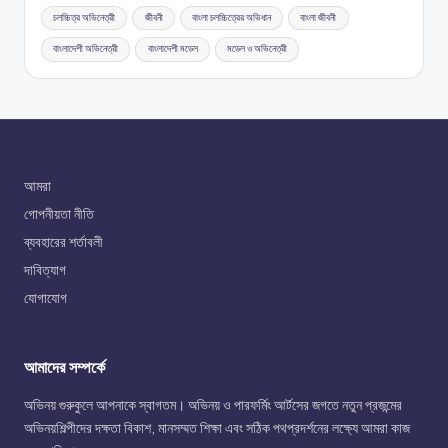
চলচ্চিত্র অভিনেত্রী
জীবনী
বাংলা চলচ্চিত্রের অভিধান
বাংলা জীবনী
বাংলাদেশী অভিনেত্রী
বাংলাদেশী মডেল
মডেল ও অভিনেত্রী
আমরা
গোপনীয়তা নীতি
ব্যবহারের শর্তাবলী
দাবিত্যাগ
যোগাযোগ
আমাদের সম্পর্কে
অভিনয় গুরুকুলে আপনাকে স্বাগতম। অভিনয় ও পারফর্মিং আর্টসের জগতে নতুন প্রজন্মের
অভিনয়শিল্পীদের দক্ষতা বিকাশ, মানসম্মত শিক্ষা এবং সঠিক পথপ্রদর্শনের লক্ষ্যে আমরা কাজ