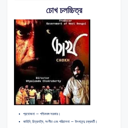
চোখ চলচ্চিত্র
প্রযোজনা — পশ্চিমবঙ্গ সরকার।
কাহিনি, চিত্রনাট্য, সংগীত এবং পরিচালনা — উৎপলেন্দু চক্রবর্তী।