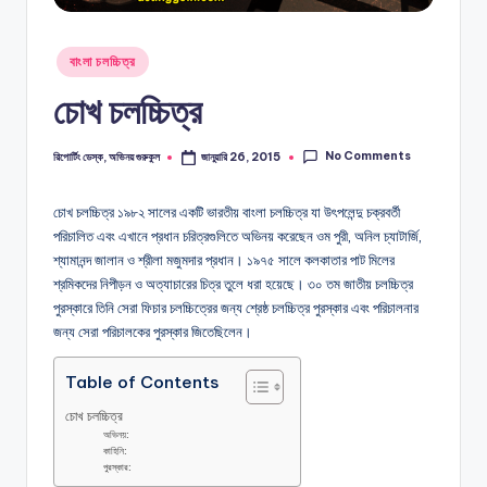
G
অভিনয়ের
O
অডিশন,
Posted
বাংলা চলচ্চিত্র
চলচ্চিত্রে
L
in
অভিনয়,
চোখ চলচ্চিত্র
N
অভিনয়ের
ধরন
No Comments
রিপোর্টিং ডেস্ক, অভিনয় গুরুকুল
জানুয়ারি 26, 2015
Posted
by
চোখ চলচ্চিত্র ১৯৮২ সালের একটি ভারতীয় বাংলা চলচ্চিত্র যা উৎপলেন্দু চক্রবর্তী
পরিচালিত এবং এখানে প্রধান চরিত্রগুলিতে অভিনয় করেছেন ওম পুরী, অনিল চ্যাটার্জি,
শ্যামানন্দ জালান ও শ্রীলা মজুমদার প্রধান। ১৯৭৫ সালে কলকাতার পাট মিলের
শ্রমিকদের নিপীড়ন ও অত্যাচারের চিত্র তুলে ধরা হয়েছে। ৩০ তম জাতীয় চলচ্চিত্র
পুরস্কারে তিনি সেরা ফিচার চলচ্চিত্রের জন্য শ্রেষ্ঠ চলচ্চিত্র পুরস্কার এবং পরিচালনার
জন্য সেরা পরিচালকের পুরস্কার জিতেছিলেন।
Table of Contents
চোখ চলচ্চিত্র
অভিনয়:
কাহিনি:
পুরস্কার: