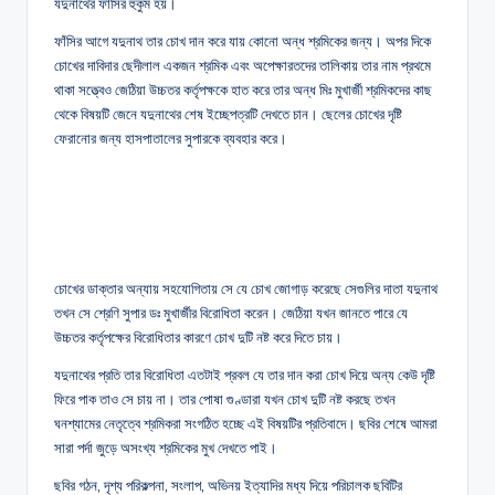
যদুনাথের ফাঁসির হুকুম হয়।
ফাঁসির আগে যদুনাথ তার চোখ দান করে যায় কোনো অন্ধ শ্রমিকের জন্য। অপর দিকে
চোখের দাবিদার ছেদীলাল একজন শ্রমিক এবং অপেক্ষারতদের তালিকায় তার নাম প্রথমে
থাকা সত্ত্বেও জেঠিয়া উচ্চতর কর্তৃপক্ষকে হাত করে তার অন্ধ মিঃ মুখার্জী শ্রমিকদের কাছ
থেকে বিষয়টি জেনে যদুনাথের শেষ ইচ্ছেপত্রটি দেখতে চান। ছেলের চোখের দৃষ্টি
ফেরানোর জন্য হাসপাতালের সুপারকে ব্যবহার করে।
চোখের ডাক্তার অন্যায় সহযোগিতায় সে যে চোখ জোগাড় করেছে সেগুলির দাতা যদুনাথ
তখন সে শ্রেণি সুপার ডঃ মুখার্জীর বিরোধিতা করেন। জেঠিয়া যখন জানতে পারে যে
উচ্চতর কর্তৃপক্ষের বিরোধিতার কারণে চোখ দুটি নষ্ট করে দিতে চায়।
যদুনাথের প্রতি তার বিরোধিতা এতটাই প্রবল যে তার দান করা চোখ দিয়ে অন্য কেউ দৃষ্টি
ফিরে পাক তাও সে চায় না। তার পোষা গুণ্ডারা যখন চোখ দুটি নষ্ট করছে তখন
ঘনশ্যামের নেতৃত্বে শ্রমিকরা সংগঠিত হচ্ছে এই বিষয়টির প্রতিবাদে। ছবির শেষে আমরা
সারা পর্দা জুড়ে অসংখ্য শ্রমিকের মুখ দেখতে পাই।
ছবির গঠন, দৃশ্য পরিকল্পনা, সংলাপ, অভিনয় ইত্যাদির মধ্য দিয়ে পরিচালক ছবিটির