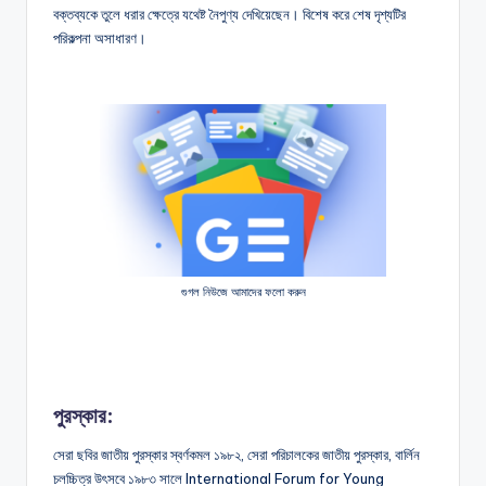
বক্তব্যকে তুলে ধরার ক্ষেত্রে যথেষ্ট নৈপুণ্য দেখিয়েছেন। বিশেষ করে শেষ দৃশ্যটির
পরিকল্পনা অসাধারণ।
গুগল নিউজে আমাদের ফলো করুন
পুরস্কার:
সেরা ছবির জাতীয় পুরস্কার স্বর্ণকমল ১৯৮২, সেরা পরিচালকের জাতীয় পুরস্কার, বার্লিন
চলচ্চিত্র উৎসবে ১৯৮৩ সালে International Forum for Young