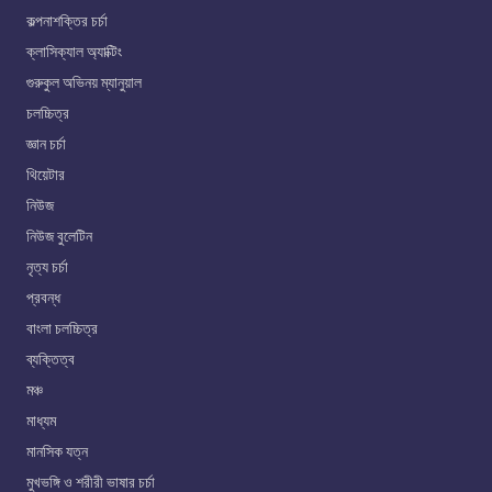
কল্পনাশক্তির চর্চা
ক্লাসিক্যাল অ্যাক্টিং
গুরুকুল অভিনয় ম্যানুয়াল
চলচ্চিত্র
জ্ঞান চর্চা
থিয়েটার
নিউজ
নিউজ বুলেটিন
নৃত্য চর্চা
প্রবন্ধ
বাংলা চলচ্চিত্র
ব্যক্তিত্ব
মঞ্চ
মাধ্যম
মানসিক যত্ন
মুখভঙ্গি ও শরীরী ভাষার চর্চা