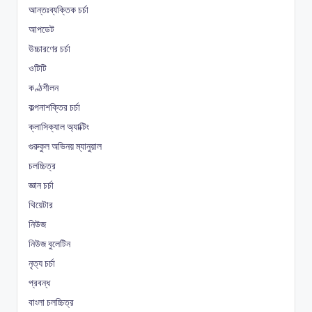
আন্তঃব্যক্তিক চর্চা
আপডেট
উচ্চারণের চর্চা
ওটিটি
কণ্ঠশীলন
কল্পনাশক্তির চর্চা
ক্লাসিক্যাল অ্যাক্টিং
গুরুকুল অভিনয় ম্যানুয়াল
চলচ্চিত্র
জ্ঞান চর্চা
থিয়েটার
নিউজ
নিউজ বুলেটিন
নৃত্য চর্চা
প্রবন্ধ
বাংলা চলচ্চিত্র