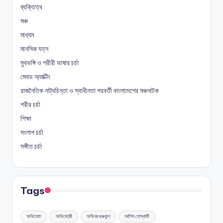
ব্যক্তিত্ব
মঞ্চ
মাধ্যম
মানসিক যত্ন
মুখভঙ্গি ও শরীরী ভাষার চর্চা
মেথড অ্যাক্টিং
রাজনৈতিক নাট্যচিন্তা ও স্বাধীনতা পরবর্তী বাংলাদেশের মঞ্চনাটক
শরীর চর্চা
শিক্ষা
সংলাপ চর্চা
সঙ্গীত চর্চা
Tags
অভিনেতা
অভিনেত্রী
অভিনয় গুরুকুল
আশিস গোস্বামী