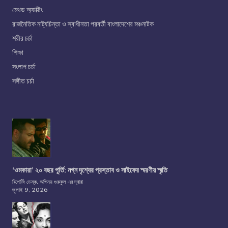
মেথড অ্যাক্টিং
রাজনৈতিক নাট্যচিন্তা ও স্বাধীনতা পরবর্তী বাংলাদেশের মঞ্চনাটক
শরীর চর্চা
শিক্ষা
সংলাপ চর্চা
সঙ্গীত চর্চা
‘ওমকারা’ ২০ বছর পূর্তি: নগ্ন দৃশ্যের প্রস্তাব ও সাইফের স্মরণীয় স্মৃতি
রিপোর্টিং ডেস্ক, অভিনয় গুরুকুল এর দ্বারা
জুলাই 9, 2026