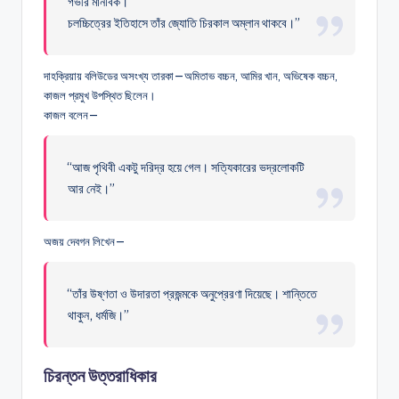
গভীর মানবিক।
চলচ্চিত্রের ইতিহাসে তাঁর জ্যোতি চিরকাল অম্লান থাকবে।”
দাহক্রিয়ায় বলিউডের অসংখ্য তারকা—অমিতাভ বচ্চন, আমির খান, অভিষেক বচ্চন,
কাজল প্রমুখ উপস্থিত ছিলেন।
কাজল বলেন—
“আজ পৃথিবী একটু দরিদ্র হয়ে গেল। সত্যিকারের ভদ্রলোকটি
আর নেই।”
অজয় দেবগন লিখেন—
“তাঁর উষ্ণতা ও উদারতা প্রজন্মকে অনুপ্রেরণা দিয়েছে। শান্তিতে
থাকুন, ধর্মজি।”
চিরন্তন উত্তরাধিকার