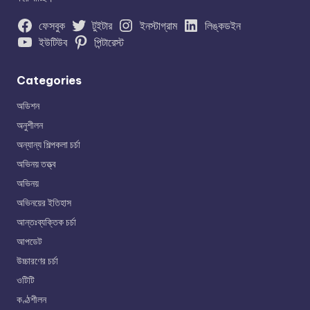
ফেসবুক
টুইটার
ইনস্টাগ্রাম
লিঙ্কডইন
ইউটিউব
পিন্টারেস্ট
Categories
অডিশন
অনুশীলন
অন্যান্য শিল্পকলা চর্চা
অভিনয় তত্ত্ব
অভিনয়
অভিনয়ের ইতিহাস
আন্তঃব্যক্তিক চর্চা
আপডেট
উচ্চারণের চর্চা
ওটিটি
কণ্ঠশীলন