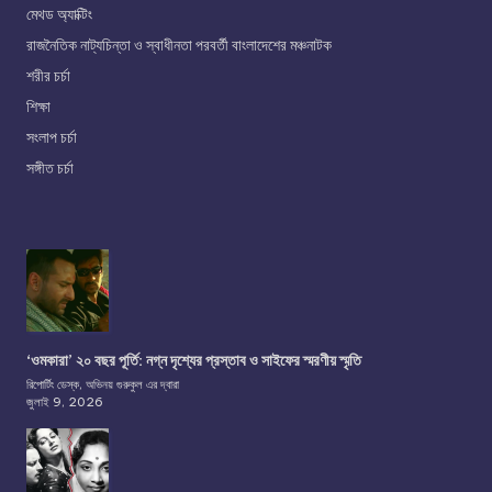
মেথড অ্যাক্টিং
রাজনৈতিক নাট্যচিন্তা ও স্বাধীনতা পরবর্তী বাংলাদেশের মঞ্চনাটক
শরীর চর্চা
শিক্ষা
সংলাপ চর্চা
সঙ্গীত চর্চা
‘ওমকারা’ ২০ বছর পূর্তি: নগ্ন দৃশ্যের প্রস্তাব ও সাইফের স্মরণীয় স্মৃতি
রিপোর্টিং ডেস্ক, অভিনয় গুরুকুল এর দ্বারা
জুলাই 9, 2026