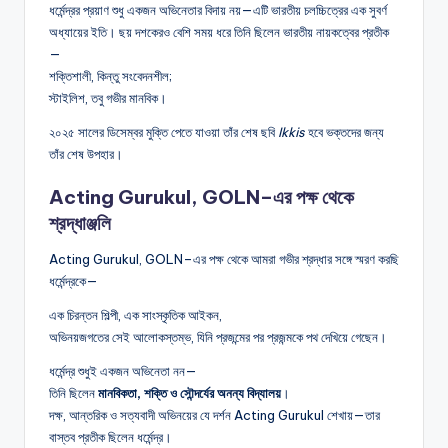
ধর্মেন্দ্রর প্রয়াণ শুধু একজন অভিনেতার বিদায় নয়—এটি ভারতীয় চলচ্চিত্রের এক সুবর্ণ
অধ্যায়ের ইতি। ছয় দশকেরও বেশি সময় ধরে তিনি ছিলেন ভারতীয় নায়কত্বের প্রতীক
—
শক্তিশালী, কিন্তু সংবেদনশীল;
স্টাইলিশ, তবু গভীর মানবিক।
২০২৫ সালের ডিসেম্বর মুক্তি পেতে যাওয়া তাঁর শেষ ছবি
Ikkis
হবে ভক্তদের জন্য
তাঁর শেষ উপহার।
Acting Gurukul, GOLN–এর পক্ষ থেকে
শ্রদ্ধাঞ্জলি
Acting Gurukul, GOLN–এর পক্ষ থেকে আমরা গভীর শ্রদ্ধার সঙ্গে স্মরণ করছি
ধর্মেন্দ্রকে—
এক চিরন্তন শিল্পী, এক সাংস্কৃতিক আইকন,
অভিনয়জগতের সেই আলোকস্তম্ভ, যিনি প্রজন্মের পর প্রজন্মকে পথ দেখিয়ে গেছেন।
ধর্মেন্দ্র শুধুই একজন অভিনেতা নন—
তিনি ছিলেন
মানবিকতা, শক্তি ও সৌন্দর্যের অনন্য বিদ্যালয়
।
দক্ষ, আন্তরিক ও সত্যবাদী অভিনয়ের যে দর্শন Acting Gurukul শেখায়—তার
বাস্তব প্রতীক ছিলেন ধর্মেন্দ্র।