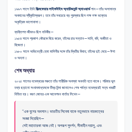
১৯৯৭ সালে তিনি
ফিল্মফেয়ার লাইফটাইম অ্যাচিভমেন্ট অ্যাওয়ার্ড
পান—তাঁর অসামান্য
অবদানের স্বীকৃতিস্বরূপ। তবে তাঁর সবচেয়ে বড় পুরস্কার ছিল লক্ষ লক্ষ ভক্তের
অকৃত্রিম ভালোবাসা।
ব্যক্তিগত জীবনও ছিল নাটকীয়—
১৯৫৪ সালে প্রকাশ কৌরকে বিয়ে করেন, তাঁদের চার সন্তান—সানি, ববি, অজীতা ও
বিজেতা।
১৯৮০ সালে অভিনেত্রী হেমা মালিনীর সঙ্গে তাঁর দ্বিতীয় বিবাহ; তাঁদের দুই মেয়ে—ঈশা
ও অহনা।
শেষ অধ্যায়
২০২৫ সালের নভেম্বরের শুরুতে তাঁর শারীরিক অবস্থা অবনতি হতে থাকে। পরিবার ভুল
তথ্য ছড়ানো সংবাদমাধ্যমকে তীব্র নিন্দা জানালেও শেষ পর্যন্ত নভেম্বরেই সত্য খবরটি
নিশ্চিত হয়। করণ জোহর এক আবেগঘন বার্তায় লিখেন—
“এক যুগের অবসান। ভারতীয় সিনেমা যাকে নতুনভাবে নায়কত্বের
সংজ্ঞা দিয়েছিল—
সেই মহাতারকা আজ নেই। অপরূপ সুদর্শন, সীমাহীন দয়ালু, এবং