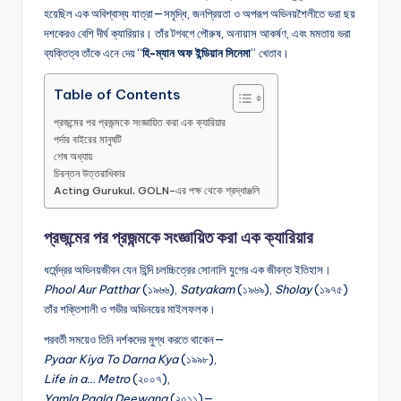
হয়েছিল এক অবিশ্বাস্য যাত্রা—সমৃদ্ধি, জনপ্রিয়তা ও অপরূপ অভিনয়শৈলীতে ভরা ছয়
দশকেরও বেশি দীর্ঘ ক্যারিয়ার। তাঁর টগবগে পৌরুষ, অনায়াস আকর্ষণ, এবং মমতায় ভরা
ব্যক্তিত্ব তাঁকে এনে দেয় “
হি-ম্যান অফ ইন্ডিয়ান সিনেমা
” খেতাব।
Table of Contents
প্রজন্মের পর প্রজন্মকে সংজ্ঞায়িত করা এক ক্যারিয়ার
পর্দার বাইরের মানুষটি
শেষ অধ্যায়
চিরন্তন উত্তরাধিকার
Acting Gurukul, GOLN–এর পক্ষ থেকে শ্রদ্ধাঞ্জলি
প্রজন্মের পর প্রজন্মকে সংজ্ঞায়িত করা এক ক্যারিয়ার
ধর্মেন্দ্রর অভিনয়জীবন যেন হিন্দি চলচ্চিত্রের সোনালি যুগের এক জীবন্ত ইতিহাস।
Phool Aur Patthar
(১৯৬৬),
Satyakam
(১৯৬৯),
Sholay
(১৯৭৫)
তাঁর শক্তিশালী ও গভীর অভিনয়ের মাইলফলক।
পরবর্তী সময়েও তিনি দর্শকদের মুগ্ধ করতে থাকেন—
Pyaar Kiya To Darna Kya
(১৯৯৮),
Life in a… Metro
(২০০৭),
Yamla Pagla Deewana
(২০১১)—