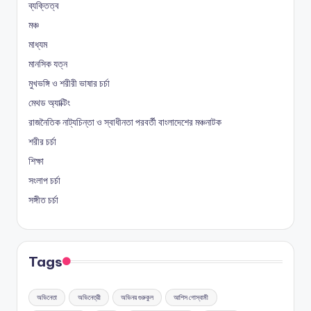
ব্যক্তিত্ব
মঞ্চ
মাধ্যম
মানসিক যত্ন
মুখভঙ্গি ও শরীরী ভাষার চর্চা
মেথড অ্যাক্টিং
রাজনৈতিক নাট্যচিন্তা ও স্বাধীনতা পরবর্তী বাংলাদেশের মঞ্চনাটক
শরীর চর্চা
শিক্ষা
সংলাপ চর্চা
সঙ্গীত চর্চা
Tags
অভিনেতা
অভিনেত্রী
অভিনয় গুরুকুল
আশিস গোস্বামী