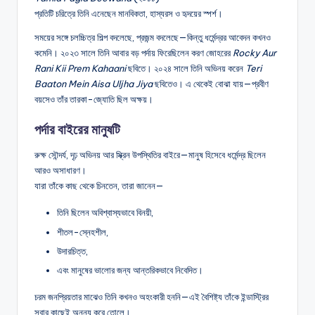
প্রতিটি চরিত্রে তিনি এনেছেন মানবিকতা, হাস্যরস ও হৃদয়ের স্পর্শ।
সময়ের সঙ্গে চলচ্চিত্র শিল্প বদলেছে, প্রজন্ম বদলেছে—কিন্তু ধর্মেন্দ্রর আবেদন কখনও
কমেনি। ২০২৩ সালে তিনি আবার বড় পর্দায় ফিরেছিলেন করণ জোহরের
Rocky Aur
Rani Kii Prem Kahaani
ছবিতে। ২০২৪ সালে তিনি অভিনয় করেন
Teri
Baaton Mein Aisa Uljha Jiya
ছবিতেও। এ থেকেই বোঝা যায়—প্রবীণ
বয়সেও তাঁর তারকা-জ্যোতি ছিল অক্ষয়।
পর্দার বাইরের মানুষটি
রুক্ষ সৌন্দর্য, দৃঢ় অভিনয় আর স্ক্রিন উপস্থিতির বাইরে—মানুষ হিসেবে ধর্মেন্দ্র ছিলেন
আরও অসাধারণ।
যারা তাঁকে কাছ থেকে চিনতেন, তারা জানেন—
তিনি ছিলেন অবিশ্বাস্যভাবে বিনয়ী,
শীতল-স্নেহশীল,
উদারচিত্ত,
এবং মানুষের ভালোর জন্য আন্তরিকভাবে নিবেদিত।
চরম জনপ্রিয়তার মাঝেও তিনি কখনও অহংকারী হননি—এই বৈশিষ্ট্য তাঁকে ইন্ডাস্ট্রির
সবার কাছেই অনন্য করে তোলে।