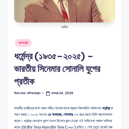
G
অভিনয়ের
O
অডিশন,
চলচ্চিত্রে
L
অভিনয়,
ধর্মেন্দ্র
N
অভিনয়ের
ধরন
Posted
আপডেট
in
ধর্মেন্দ্র (১৯৩৫–২০২৫) –
ভারতীয় সিনেমার সোনালি যুগের
প্রতীক
ফিচার ডেস্ক, অভিনয় গুরুকুল
নভেম্বর 24, 2025
Posted
by
ভারতীয় চলচ্চিত্র জগৎ আজ গভীর শোকের মাঝে প্রয়াত কিংবদন্তি অভিনেতা
ধর্মেন্দ্র
কে
স্মরণ করছে। ২০২৫ সালের
২৪ নভেম্বর, সোমবার
, ৮৯ বছর বয়সে তিনি পরলোকগমন
করেন। ধর্মেন্দ্র কেওয়াল কৃষণ দেওল হিসেবে জন্ম নেওয়া এই অভিনেতা প্রথম অভিনয়
করেন
Dil Bhi Tera Hum Bhi Tere
(১৯৬০) ছবিতে। সেই মুহূর্ত থেকেই শুরু