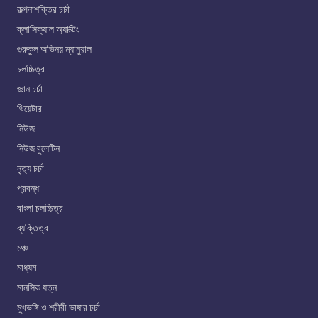
কল্পনাশক্তির চর্চা
ক্লাসিক্যাল অ্যাক্টিং
গুরুকুল অভিনয় ম্যানুয়াল
চলচ্চিত্র
জ্ঞান চর্চা
থিয়েটার
নিউজ
নিউজ বুলেটিন
নৃত্য চর্চা
প্রবন্ধ
বাংলা চলচ্চিত্র
ব্যক্তিত্ব
মঞ্চ
মাধ্যম
মানসিক যত্ন
মুখভঙ্গি ও শরীরী ভাষার চর্চা