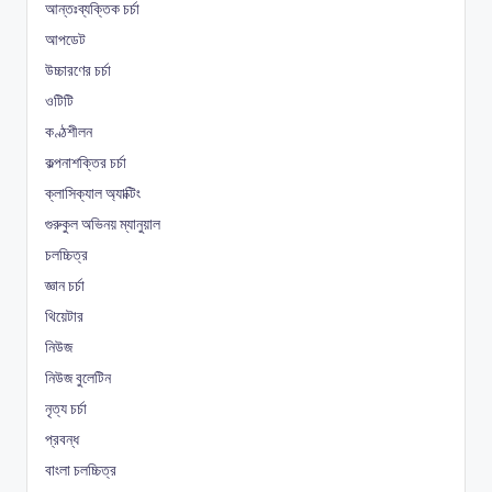
আন্তঃব্যক্তিক চর্চা
আপডেট
উচ্চারণের চর্চা
ওটিটি
কণ্ঠশীলন
কল্পনাশক্তির চর্চা
ক্লাসিক্যাল অ্যাক্টিং
গুরুকুল অভিনয় ম্যানুয়াল
চলচ্চিত্র
জ্ঞান চর্চা
থিয়েটার
নিউজ
নিউজ বুলেটিন
নৃত্য চর্চা
প্রবন্ধ
বাংলা চলচ্চিত্র