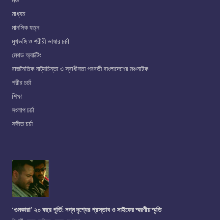
মঞ্চ
মাধ্যম
মানসিক যত্ন
মুখভঙ্গি ও শরীরী ভাষার চর্চা
মেথড অ্যাক্টিং
রাজনৈতিক নাট্যচিন্তা ও স্বাধীনতা পরবর্তী বাংলাদেশের মঞ্চনাটক
শরীর চর্চা
শিক্ষা
সংলাপ চর্চা
সঙ্গীত চর্চা
‘ওমকারা’ ২০ বছর পূর্তি: নগ্ন দৃশ্যের প্রস্তাব ও সাইফের স্মরণীয় স্মৃতি