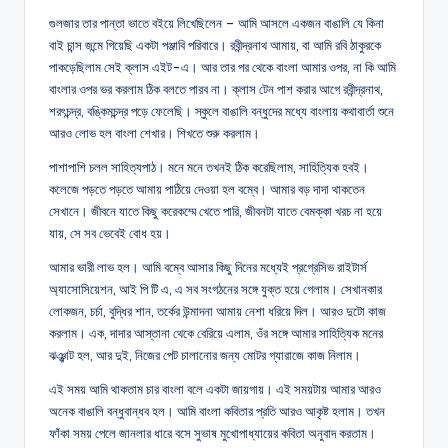
গুলজার তার পান্তা ভাতে বইয়ে লিখেছিলেন – আমি আসলে একজন বাঙালি যে কিনা
বাই চান্স জন্মে গিয়েছি একটা পঞ্জাবি পরিবারে। রবীন্দ্রনাথ আমায়, বা আমি রবি ঠাকুরকে
পাকড়েছিলাম সেই ক্লাস এইট-এ। আর তার পর থেকে বাংলা আমার ওপর, না কি আমি
বাংলার ওপর ভর করলাম ঠিক বলতে পারব না। ক্লাস টেন পাশ করার আগে রবীন্দ্রনাথ,
শরৎচন্দ্র, বঙ্কিমচন্দ্র পড়ে ফেলেছি। স্কুলে বাঙালি বন্ধুদের মধ্যে বাংলায় কথাবার্তা শুনে
আরও লোভ হল বাংলা শেখার। শিখতে শুরু করলাম।
পাশাপাশি চলল সাহিত্যপাঠ। মনে মনে তখনই ঠিক করেছিলাম, সাহিত্যিক হবই।
কলেজে পড়তে পড়তে আমায় পাঠিয়ে দেওয়া হল বম্বে। আমার বড় দাদা থাকতেন
সেখানে। জীবনে যাতে কিছু করেকম্মে খেতে পারি, জীবনটা যাতে বেমক্কা খরচ না হয়ে
যায়, সে সব ভেবেই বোধ হয়।
আমার ভারী লাভ হল। আমি বম্বে আসার কিছু দিনের মধ্যেই প্রগ্রেসিভ রাইটার্স
অ্যাসোসিয়েশন, আই পি টি এ, এ সব সংগঠনের সঙ্গে যুক্ত হয়ে গেলাম। সেখানকার
লোকজন, চর্চা, বুদ্ধির শান, তর্কের উন্মাদনা আমায় নেশা ধরিয়ে দিল। আরও দুটো কাজ
করলাম। এক, দাদার আস্তানা থেকে বেরিয়ে এলাম, ওঁর সঙ্গে আমার সাহিত্যিক মনের
ঝঞ্ঝাট হল, আর দুই, নিজের পেট চালানোর জন্য মোটর গ্যারাজে কাজ নিলাম।
এই সময় আমি থাকতাম চার বাংলা বলে একটা জায়গায়। এই সময়টায় আমার আরও
অনেক বাঙালি বন্ধুবান্ধব হল। আমি বাংলা কবিতার প্রতি আরও আকৃষ্ট হলাম। তখন
ফাঁকা সময় পেলে জানলার ধারে বসে সুভাষ মুখোপাধ্যায়ের কবিতা অনুবাদ করতাম।