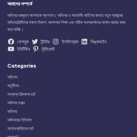
আমাদের সম্পর্কে
অভিনয় গুরুকুলে আপনাকে স্বাগতম। অভিনয় ও পারফর্মিং আর্টসের জগতে নতুন প্রজন্মের
অভিনয়শিল্পীদের দক্ষতা বিকাশ, মানসম্মত শিক্ষা এবং সঠিক পথপ্রদর্শনের লক্ষ্যে আমরা কাজ
করে যাচ্ছি।
ফেসবুক
টুইটার
ইনস্টাগ্রাম
লিঙ্কডইন
ইউটিউব
পিন্টারেস্ট
Categories
অডিশন
অনুশীলন
অন্যান্য শিল্পকলা চর্চা
অভিনয় তত্ত্ব
অভিনয়
অভিনয়ের ইতিহাস
আন্তঃব্যক্তিক চর্চা