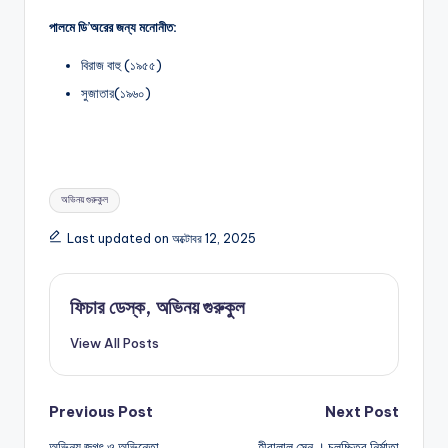
পালমে ডি’অরের জন্য মনোনীত:
বিরাজ বাহু (১৯৫৫)
সুজাতার(১৯৬০)
Tags:
অভিনয় গুরুকুল
Last updated on অক্টোবর 12, 2025
ফিচার ডেস্ক, অভিনয় গুরুকুল
View All Posts
Post
Previous Post
Next Post
অভিনয় জগৎ ও অভিনেতা
হীরালাল সেন । চলচ্চিত্র নির্মাতা