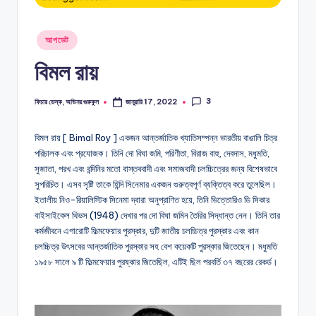
G
অভিনয়ের
O
অডিশন,
Posted
আপডেট
চলচ্চিত্রে
L
in
অভিনয়,
বিমল রায়
N
অভিনয়ের
ধরন
3
ফিচার ডেস্ক, অভিনয় গুরুকুল
জানুয়ারি 17, 2022
Posted
by
বিমল রায় [ Bimal Roy ] একজন আন্তর্জাতিক খ্যাতিসম্পন্ন ভারতীয় বাঙালি চিত্র
পরিচালক এবং প্রযোজক। তিনি দো বিঘা জমি, পরিণীতা, বিরাজ বাহু, দেবদাস, মধুমতি,
সুজাতা, পরখ এবং বন্দিনির মতো বাস্তববাদী এবং সমাজবাদী চলচ্চিত্রের জন্য বিশেষভাবে
সুপরিচিত। এসব সৃষ্টি তাকে হিন্দি সিনেমার একজন গুরুত্বপূর্ণ ব্যক্তিত্ব করে তুলেছিল।
ইতালীয় নিও-রিয়ালিস্টিক সিনেমা দ্বারা অনুপ্রাণিত হয়ে, তিনি ভিত্তোরিও ডি সিকার
বাইসাইকেল থিভস (1948) দেখার পর দো বিঘা জমিন তৈরির সিদ্ধান্ত নেন। তিনি তার
কর্মজীবনে এগারোটি ফিল্মফেয়ার পুরস্কার, দুটি জাতীয় চলচ্চিত্র পুরস্কার এবং কান
চলচ্চিত্র উৎসবের আন্তর্জাতিক পুরস্কার সহ বেশ কয়েকটি পুরস্কার জিতেছেন। মধুমতি
১৯৫৮ সালে ৯ টি ফিল্মফেয়ার পুরষ্কার জিতেছিল, এটিই ছিল পরবর্তি ৩৭ বছরের রেকর্ড।