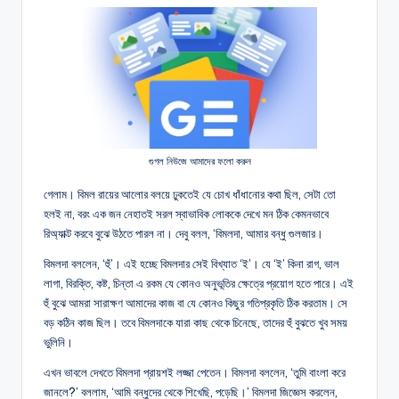
গুগল নিউজে আমাদের ফলো করুন
গেলাম। বিমল রায়ের আলোর বলয়ে ঢুকতেই যে চোখ ধাঁধানোর কথা ছিল, সেটা তো
হলই না, বরং এক জন নেহাতই সরল স্বাভাবিক লোককে দেখে মন ঠিক কেমনভাবে
রিঅ্যাক্ট করবে বুঝে উঠতে পারল না। দেবু বলল, ‘বিমলদা, আমার বন্ধু গুলজার।
বিমলদা বললেন, ‘হুঁ’। এই হচ্ছে বিমলদার সেই বিখ্যাত ‘ই’। যে ‘ই’ কিনা রাগ, ভাল
লাগা, বিরক্তি, কষ্ট, চিন্তা এ রকম যে কোনও অনুভূতির ক্ষেত্রে প্রয়োগ হতে পারে। এই
হুঁ বুঝে আমরা সারাক্ষণ আমাদের কাজ বা যে কোনও কিছুর গতিপ্রকৃতি ঠিক করতাম। সে
বড় কঠিন কাজ ছিল। তবে বিমলদাকে যারা কাছ থেকে চিনেছে, তাদের হুঁ বুঝতে খুব সময়
ভুলিনি।
এখন ভাবলে দেখতে বিমলদা প্রায়শই লজ্জা পেতেন। বিমলদা বললেন, ‘তুমি বাংলা করে
জানলে?’ বললাম, ‘আমি বন্ধুদের থেকে শিখেছি, পড়েছি।’ বিমলদা জিজ্ঞেস করলেন,