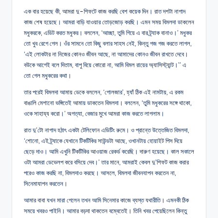
এক বার হয়েছে কী, আমরা দু-শিফটে কাজ করছি বেশ কয়েক দিন। রাত দশটা নাগাদ
কাজ শেষ হয়েছে। আমরা বাড়ি যাওয়ার তোড়জোড় করছি। এমন সময় বিমলদা ডাকলেন
মধুকরকে, এডিট করত মধুকর। বললেন, ‘আচ্ছা, তুমি গিয়ে এ বার ট্র্যাক বানাও।’ মধুকর
তো খুব রেগে গেল। ওঁর সামনে তো কিছু বলার সাহস নেই, কিন্তু গজ গজ করতে লাগল,
‘এই লোকটার না নিজের কোনও জীবন আছে, না আমাদের কোনও জীবন রাখতে দেবে।
বউকে আগেই বলে দিতাম, বাপু বিয়ে কোরো না, আমি বিমল রায়ের অ্যাসিস্ট্যান্ট।” এ
তো গেল মধুকরের কথা।
তার পরেই বিমলদা আমায় ডেকে বললেন, ‘গোলজার’, হ্যাঁ ঠিক এই নামটায়, এ রকম
বাঙালি মেশানো ভঙ্গিতেই আমায় ডাকতেন বিমলদা। বললেন, ‘তুমি মধুকরের সঙ্গে থাকো,
ওকে সাহায্য করো।’ অগত্যা, বেজার মুখে আমরা কাজ করতে লাগলাম।
রাত দু’টো নাগাদ হঠাৎ একটা টেলিফোন এডিটিং রুমে। ও প্রান্তে উত্তেজিত বিমলদা,
‘শোনো, এই ট্র্যাকে যেখানে টিকটিকির সাউন্ডটা আছে, ওখানটায় হোয়াইট পিস দিয়ে
ছেড়ে দাও। আমি এখুনি টিকটিকির আওয়াজ রেকর্ড করেছি। দারুণ হয়েছে। কাল সকালে
ওটা আমরা ডেভেলপ করে বসিয়ে দেব।’ তার মানে, আমরাই কেবল দু’শিফট কাজ করার
পরেও কাজ করছি না, বিমলদাও করছে। আসলে, বিমলদা জীবনযাপন করতেন না,
সিনেমাযাপন করতেন।
আমার বাবা যখন মারা গেলেন তখন আমি সিনেমার কাজে ব্যস্ত যথারীতি। এমনকী ঠিক
সময়ে খবরও পাইনি। আমার বড়দা থাকতেন বম্বেতেই। তিনি খবর পেয়েছিলেন কিন্তু