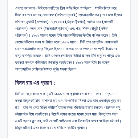
এসময় কলকাতা-ভিত্তিক চলচ্চিত্র শিল্প ভাটির দিকে নামছিলো। সার্বিক চিন্তা করে
বিমল রায় তার দল সহ বোম্বেতে (বর্তমানে মুম্বাই) স্থানান্তরিত হন। তার দলে ছিলেন
হৃষিকেশ মুখার্জি (সম্পাদক), নবেন্দু ঘোষ (চিত্রনাট্যকার), অসিত সেন (সহকারী
পরিচালক), কমল বোস (সিনেমাটোগ্রাফার) এবং পরে, সলিল চৌধুরী (সঙ্গীত
পরিচালক)। ১৯৫২ সালের মধ্যে তিনি তার কর্মজীবনের দ্বিতীয় পর্ব শুরু করেন। তিনি
বোম্বে টকিজের জন্য মা নির্মান করেন ১৯৫২ সালে। তিনি তার রোমান্টিক-বাস্তববাদী
মেলোড্রামাগুলির জন্য বিখ্যাত ছিলেন। আজও বলতে গেলে সেসব প্লট বিনোদনের
জন্য জনপ্রিয় রয়েছে। তিনি একজন চলচ্চিত্র নির্মাতা ছিলেন যিনি মানুষের শক্তি এবং
দুর্বলতা সম্পর্কে গভীরভাবে উপলব্ধি করেছিলেন। ১৯৫৯ সালে তিনি 1ম মস্কো
আন্তর্জাতিক চলচ্চিত্র উৎসবে জুরির সদস্য ছিলেন।
বিমল রায় এর প্রয়াণ :
তিনি ৫৬ বছর বয়সে ৭ জানুয়ারী ১৯৬৬ সালে ক্যান্সারে মারা যান। তার ৪ সন্তান –
কন্যা রিঙ্কি ভট্টাচার্য, যশোধরা রায় এবং অপরাজিতা সিনহা এবং তার একমাত্র পুত্র জয়
রায়। তার বড় মেয়ে রিঙ্কি ভট্টাচার্য তাদের উভয় পরিবারের ইচ্ছার বিরুদ্ধে পরিচালক বাসু
ভট্টাচার্যকে বিয়ে করেছিলেন। বিয়েটি কয়েক বছরের মধ্যে ভেঙ্গে যায়, কিন্তু তার ফলে
একটি ছেলের জন্ম হয়, সেই ছেলেটি অভিনেতা এবং চিত্রনাট্য লেখক আদিত্য ভট্টাচার্য।
রিঙ্কি ভট্টাচার্য এখন বিমল রায় মেমোরিয়াল কমিটির প্রধান।