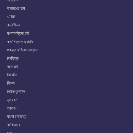
আপডেট
উচ্চারণের চর্চা
ওটিটি
কণ্ঠশীলন
কল্পনাশক্তির চর্চা
ক্লাসিক্যাল অ্যাক্টিং
গুরুকুল অভিনয় ম্যানুয়াল
চলচ্চিত্র
জ্ঞান চর্চা
থিয়েটার
নিউজ
নিউজ বুলেটিন
নৃত্য চর্চা
প্রবন্ধ
বাংলা চলচ্চিত্র
ব্যক্তিত্ব