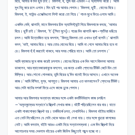
বিয়ে, আমার ক’দিন ছুটি চাই।’ বিমলদা, হুঁ, তুমি বরং এডিটিং-এ অ্যাসিস্ট করো।’ আমি
মুখ নিচু করে চলে এলাম। দিন দুই পর আবার গেলাম। ‘বিমলদা, ছুটি… বোনের বিয়ে।
বিমলদা, ই, সাউন্ড এফেক্টগুলো লিস্ট করো তো গিয়ে।’ পাংশু মুখে ফিরে এলাম আমি।
একদিন দেখি, ঝালানি, মানে বিমলদার চিফ অ্যাসিস্ট্যান্ট গিয়ে বিমলদাকে বলছে, ‘আমার
বিয়ে। ছুটি চাই।’ বিমলদা, ‘ই’ (স্মিত মুখে)। পরের দিন ঝালানি বাক্স-প্যাঁটরা গুছিয়ে
চলল। আমি উত্তেজিত হয়ে বললাম, “কিন্তু বিমলদা তো এখনও হ্যাঁ বলেনি।’ ঝালানি
বলল, ‘ভাই, আমার বিয়ে। আর তোর বোনের বিয়ে। আমি না গেলে আমার বিয়ে হবে না
রে। বিমলদা হুঁ হুঁ করতেই থাকবে, আর সময় পেরিয়ে যাবে। আমি তো চললাম।’
আমি ব্যাজার মুখে কাজ করেই চললাম। বোনের বিয়ের এক দিন আগে বিমলদা আমায়
ডাকলেন, আর ম্যানেজারবাবুকে বললেন, ওর জন্য একটা প্লেনের টিকিট কেটে দিন তো
দিল্লির। আর শোনো গোলজার, তুমি বিয়ের দু’দিন বাদেই ফিরে আসবে। এখানে অনেক
কাজ।’ আমি বিস্মিত, মুগ্ধ, আপ্লুত। বিমলদা আমায় এত ভালবাসেন? প্লেনের টিকিট।
আর সেটা ষাটের দশক! ফিরে এসে কাজে ঢুকে গেলাম।
আমার আর বিমলদার অন্যান্য কাজের সঙ্গে একটা কনটিনিউয়াস কাজ চলছিল
—’অমৃতকুম্ভের সন্ধানে’র স্ক্রিপ্ট লেখার কাজ। বইটি পড়িয়েছিলেন বার বার। যাতে
একটা পাকাপোক্ত স্ক্রিপ্ট হয়। তর্কবিতর্ক চলত, লেখালিখিও। বিমলদা বইটার মার্জিনে
এত নোট লিখেছিলেন যে সেটা থেকে আরও বই লেখা যায়। তার সঙ্গে খুচরো কাগজের
নোট। আমি বলতাম, বইটা আরও একটা নিয়ে সন্তানসম্ভবা। এক দিন স্ক্রিপ্ট নিয়ে
আলোচনার সময় দেখলাম বইয়ের একটা জিনিস কিছুতেই পছন্দ হচ্ছে না।