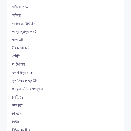
অভিনয় তত্ত্ব
অভিনয়
অভিনয়ের ইতিহাস
আন্তঃব্যক্তিক চর্চা
আপডেট
উচ্চারণের চর্চা
ওটিটি
কণ্ঠশীলন
কল্পনাশক্তির চর্চা
ক্লাসিক্যাল অ্যাক্টিং
গুরুকুল অভিনয় ম্যানুয়াল
চলচ্চিত্র
জ্ঞান চর্চা
থিয়েটার
নিউজ
নিউজ বুলেটিন