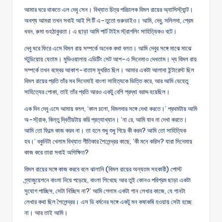
আমার ঘরে থাকতে এল দেবু সেন। বিখ্যাত চিত্র পরিচালক বিমল রায়ের অ্যাসিস্ট্যান্ট।
অবশ্য আমরা তখন সবাই আই পি টি এ-তুতো গুরুভাইও। আমি, দেবু, সলিলদা, প্রেম
ধবন, রুমা গুহঠাকুরতা। এ ছাড়া আমি পার্ট টাইম স্ট্রাগলিং সাহিত্যিকও বটে।
দেবু ঘরে ফিরে এসে বিমল রায় সম্পর্কে অনেক কথা বলত। আমি দেবুর সঙ্গে মাঝে মাঝে
স্টুডিয়োয় যেতাম। মুভিওয়ালায় এডিটিং সেট আপ-এ সিনেমাও দেখতাম। দ্য বিমল রায়
সম্পর্কে তখন বম্বের আকাশ-বাতাস মুখরিত ছিল। আমার একটা আলাদা ইন্টারেস্ট ছিল
বিমল রায়ের প্রতি তাঁর সব সিনেমাই বাংলা সাহিত্যকে ভিত্তি করে, আর আমি যেহেতু
সাহিত্যের পোকা, তাই তাঁর প্রতি আরও একটু বেশি শ্রদ্ধা বরাদ্দ হয়েছিল।
এক দিন দেবু এসে আমায় বলল, ‘কাল চলো, বিমলদার সঙ্গে দেখা করতে।’ প্রথমটায় আমি
অ-স্ট্রাক, কিন্তু দ্বিতীয়টায় করি প্রত্যাখ্যান। ‘না রে, আমি যাব না দেখা করতে।
আমি তো ফিল্মে কাজ করব না। তা হলে শুধু শুধু গিয়ে কী করব? আমি তো সাহিত্যিক
হব।’ বকুনিটা খেলাম বিখ্যাত গীতিকার শৈলেন্দ্রর কাছে, ‘কী মনে করিস? যারা সিনেমায়
কাজ করে তারা সবাই অশিক্ষিত?
বিমল রায়ের সঙ্গে কাজ করবে বলে ঝালানি (বিমল রায়ের অন্যতম সহকারী) পোস্ট
গ্র্যাজুয়েশনে বাংলা নিয়ে পড়েছে, বাংলা শিখেছে আর তুই কোনও পরিশ্রম ছাড়া একটা
সুযোগ পাচ্ছিস, সেটা নিচ্ছিস না?’ আমি গেলাম একটা গান লেখার কাজে, যে গানটা
লেখার কথা ছিল শৈলেন্দ্রর। এস ডি বর্মনের সঙ্গে একটু মন কষাকষি হওয়ায় সেটা হচ্ছে
না। আর তাই আমি।