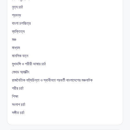
নৃত্য চর্চা
প্রবন্ধ
বাংলা চলচ্চিত্র
ব্যক্তিত্ব
মঞ্চ
মাধ্যম
মানসিক যত্ন
মুখভঙ্গি ও শরীরী ভাষার চর্চা
মেথড অ্যাক্টিং
রাজনৈতিক নাট্যচিন্তা ও স্বাধীনতা পরবর্তী বাংলাদেশের মঞ্চনাটক
শরীর চর্চা
শিক্ষা
সংলাপ চর্চা
সঙ্গীত চর্চা