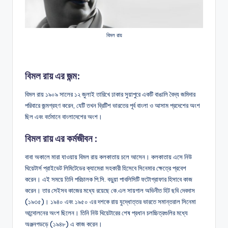
বিমল রায়
বিমল রায় এর জন্ম:
বিমল রায় ১৯০৯ সালের ১২ জুলাই তারিখে ঢাকার সুয়াপুরে একটি বাঙালি বৈদ্য জমিদার
পরিবারে জন্মগ্রহণ করেন, যেটি তখন ব্রিটিশ ভারতের পূর্ব বাংলা ও আসাম প্রদেশের অংশ
ছিল এবং বর্তমানে বাংলাদেশের অংশ।
বিমল রায় এর কর্মজীবন :
বাবা অকালে মারা যাওয়ায় বিমল রায় কলকাতায় চলে আসেন। কলকাতায় এসে নিউ
থিয়েটার্স প্রাইভেট লিমিটেডের ক্যামেরা সহকারী হিসেবে সিনেমার ক্ষেত্রে প্রবেশ
করেন। এই সময়ে তিনি পরিচালক পি.সি. বড়ুয়া পাবলিসিটি ফটোগ্রাফার হিসাবে কাজ
করেন। তার সেইসব কাজের মধ্যে রয়েছে কে.এল সায়গাল অভিনীত হিট ছবি দেবদাস
(১৯৩৫)। ১৯৪০ এবং ১৯৫০ এর দশকে রায় যুদ্ধোত্তর ভারতে সমান্তরাল সিনেমা
আন্দোলনের অংশ ছিলেন। তিনি নিউ থিয়েটারের শেষ প্রধান চলচ্চিত্রগুলির মধ্যে
অঞ্জনগডড়ে (১৯৪৮) এ কাজ করেন।