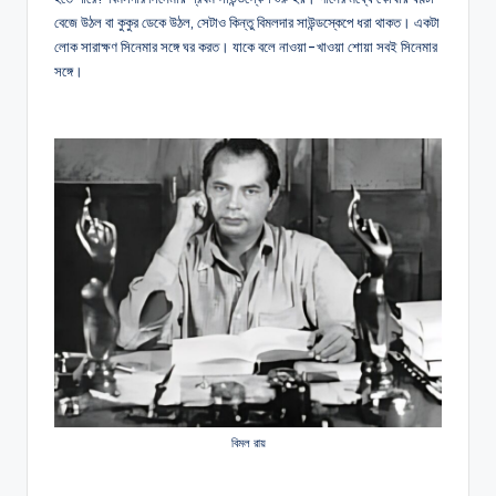
বেজে উঠল বা কুকুর ডেকে উঠল, সেটাও কিন্তু বিমলদার সাউন্ডস্কেপে ধরা থাকত। একটা
লোক সারাক্ষণ সিনেমার সঙ্গে ঘর করত। যাকে বলে নাওয়া-খাওয়া শোয়া সবই সিনেমার
সঙ্গে।
বিমল রায়