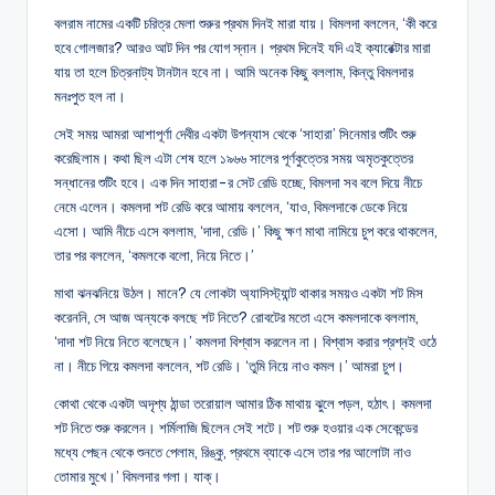
বলরাম নামের একটি চরিত্র মেলা শুরুর প্রথম দিনই মারা যায়। বিমলদা বললেন, ‘কী করে
হবে গোলজার? আরও আট দিন পর যোগ স্নান। প্রথম দিনেই যদি এই ক্যারেক্টার মারা
যায় তা হলে চিত্রনাট্য টানটান হবে না। আমি অনেক কিছু বললাম, কিন্তু বিমলদার
মনঃপুত হল না।
সেই সময় আমরা আশাপূর্ণা দেবীর একটা উপন্যাস থেকে ‘সাহারা’ সিনেমার শুটিং শুরু
করেছিলাম। কথা ছিল এটা শেষ হলে ১৯৬৬ সালের পূর্ণকুত্তের সময় অমৃতকুত্তের
সন্ধানের শুটিং হবে। এক দিন সাহারা-র সেট রেডি হচ্ছে, বিমলদা সব বলে দিয়ে নীচে
নেমে এলেন। কমলদা শট রেডি করে আমায় বললেন, ‘যাও, বিমলদাকে ডেকে নিয়ে
এসো। আমি নীচে এসে বললাম, ‘দাদা, রেডি।’ কিছু ক্ষণ মাথা নামিয়ে চুপ করে থাকলেন,
তার পর বললেন, ‘কমলকে বলো, নিয়ে নিতে।’
মাথা ঝনঝনিয়ে উঠল। মানে? যে লোকটা অ্যাসিস্ট্যান্ট থাকার সময়ও একটা শট মিস
করেননি, সে আজ অন্যকে বলছে শট নিতে? রোবটের মতো এসে কমলদাকে বললাম,
‘দাদা শট নিয়ে নিতে বলেছেন।’ কমলদা বিশ্বাস করলেন না। বিশ্বাস করার প্রশ্নই ওঠে
না। নীচে গিয়ে কমলদা বললেন, শট রেডি। ‘তুমি নিয়ে নাও কমল।’ আমরা চুপ।
কোথা থেকে একটা অদৃশ্য ঠান্ডা তরোয়াল আমার ঠিক মাথায় ঝুলে পড়ল, হঠাৎ। কমলদা
শট নিতে শুরু করলেন। শর্মিলাজি ছিলেন সেই শটে। শট শুরু হওয়ার এক সেকেন্ডের
মধ্যে পেছন থেকে শুনতে পেলাম, রিঙ্কু, প্রথমে ব্যাকে এসে তার পর আলোটা নাও
তোমার মুখে।’ বিমলদার গলা। যাক্।