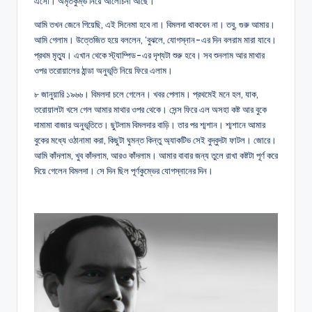
এসো। অমৃতকুম্ভ নিয়ে আলোচনা আছে।
আমি তখন জেনে গিয়েছি, এই সিনেমা হবে না। বিমলদা থাকবেন না। তবু, গুরু আমার।
আমি গেলাম। উত্তেজিত হয়ে বললেন, ‘বুঝলে, যোগস্নান-এর দিন বলরাম মারা যাবে।
প্রথম মৃত্যু। এখান থেকে স্ট্যাম্পিড-এর দৃশ্যটা শুরু হবে। সব শুনলাম আর মাথার
ওপর তরোয়ালের ঠান্ডা অনুভূতি নিয়ে ফিরে এলাম।
৮ জানুয়ারি ১৯৬৬। বিমলদা চলে গেলেন। খবর পেলাম। প্রথমেই মনে হল, যাক,
তরোয়ালটা খসে গেল আমার মাথার ওপর থেকে। সেন্স ফিরে এল অসহা কষ্ট আর বুকে
দামামা বাজার অনুভূতিতে। ছুটলাম বিমলদার বাড়ি। তার পর শ্মশান। শ্মশানে আমার
বুকের মধ্যে ওঠানামা করা, কিছুটা ঘুমন্ত কিন্তু অ্যাকটিভ সেই বুদ্বুদটা ফাটল। জোরে।
আমি কাঁদলাম, খুব কাঁদলাম, আরও কাঁদলাম। আমার বাবার জন্য তুলে রাখা কষ্টটা পূর্ণ করে
দিয়ে গেলেন বিমলদা। সে দিন ছিল পূর্ণকুম্ভের যোগস্নানের দিন।