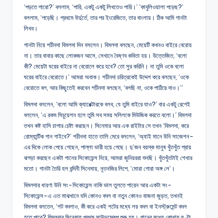
‘পড়তে পারো?’ বললাম, ‘পারি, একটু একটু লিখতেও পারি।’ ‘কাবুলিওয়ালা পড়েছ?’
বললাম, ‘পড়েছি। প্রথমে উর্দুর্তে, তার পর ইংরেজিতে, তার বাংলায়। ঠিক আমি গানটা
লিখব।
গানটা নিয়ে শচীনদা বিমলদা দিন বসলেন। বিমলদা বলছেন, মেয়েটি কখনও বাইরে বেরোয়
না। তার বাবার কাছে লোকজন আসে, সেখানে বৈষ্ণব কবিতা হয়। উত্তেজিত, ‘বলো
কী? মেয়েটা ঘরের বাইরে না বেরোলে করে হবে? তো সুর করিনি। না তুমি ওকে বলো
ঘরের বাইরে বেরোতে।’ আমরা অবাক। শচীনদা চরিত্রকেই উদ্দেশ করে বলছেন, ‘ওকে
বেরোতে বল, আর কিছুতেই করবেন শচীনদা বলছেন, ‘বলছি না, ওকে পাঠিয়ে দাও।”
বিমলদা বললেন, ‘বলো আমি ক্যারেক্টারকে বলব, যে তুমি বাইরে যাও?’ বার একটু রেগেই
বললেন, ‘এ রকম সিচুয়েশন হলে তুমি সব সময় সলিলকে মিউজিক করতে বলো।’ বিমলদা
তখন কষ্ট হাসি চাপার চেষ্টা করছেন। সিনেমার আর এক রাইটার সে তখন ‘বিমলদা, করে
রোম্যান্টিক গান গাইবে?’ শচীনদা হাতে তালি মেরে বললেন, ‘অ্যাই মানে উনি সাজেশন-
এর দিকে লোক পেয়ে গেছেন, পাল্লা ভারী হয়ে গেছে। দু’জন বয়স্ক মানুষ খুঁতখুঁত প্রায়
ঝগড়া করছেন একটা গানের সিকোয়েন্স নিয়ে, আমরা জুনিয়ররা শুনছি। খুঁতখুঁতটাই শেখার
মতো। গানটা তৈরি হল বন্দিনী সিনেমায়, নূতনজির লিপে, ‘মোরা গোরা অঙ্গ লে’।
বিমলদার ধারণা উনি সং-সিকোয়েন্স নাকি ভাল তুলতে পারেন আর একটা সং-
সিকোয়েন্স-এ এত মাঝখানে যদি কোনও বদল বা নতুন কোনও বাজনা জুড়ত, তখনই
বিমলদা বলতেন, ‘শট বদলাও, কী করে একই শটের মধ্যে লয় বদল বা ইনস্ট্রুমেন্ট বদল
হতে পারে? বিমলদার সিনেমায় প্রথম সাউন্ডস্কেপ শুরু হয়। গানের মধ্যে কোথায় ঘণ্টা