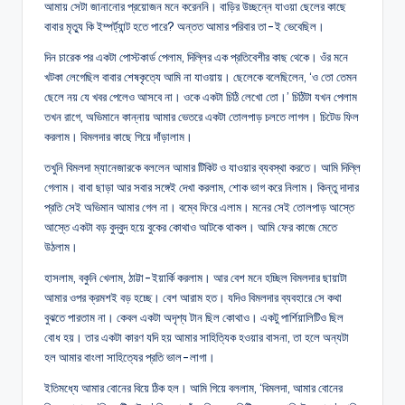
আমায় সেটা জানানোর প্রয়োজন মনে করেননি। বাড়ির উচ্ছন্নে যাওয়া ছেলের কাছে
বাবার মৃত্যু কি ইম্পর্ট্যান্ট হতে পারে? অন্তত আমার পরিবার তা-ই ভেবেছিল।
দিন চারেক পর একটা পোস্টকার্ড পেলাম, দিল্লির এক প্রতিবেশীর কাছ থেকে। ওঁর মনে
খটকা লেগেছিল বাবার শেষকৃত্যে আমি না যাওয়ায়। ছেলেকে বলেছিলেন, ‘ও তো তেমন
ছেলে নয় যে খবর পেলেও আসবে না। ওকে একটা চিঠি লেখো তো।’ চিঠিটা যখন পেলাম
তখন রাগে, অভিমানে কান্নায় আমার ভেতরে একটা তোলপাড় চলতে লাগল। চিটেড ফিল
করলাম। বিমলদার কাছে গিয়ে দাঁড়ালাম।
তখুনি বিমলদা ম্যানেজারকে বললেন আমার টিকিট ও যাওয়ার ব্যবস্থা করতে। আমি দিল্লি
গেলাম। বাবা ছাড়া আর সবার সঙ্গেই দেখা করলাম, শোক ভাগ করে নিলাম। কিন্তু দাদার
প্রতি সেই অভিমান আমার গেল না। বম্বে ফিরে এলাম। মনের সেই তোলপাড় আস্তে
আস্তে একটা বড় বুদ্বুদ হয়ে বুকের কোথাও আটকে থাকল। আমি ফের কাজে মেতে
উঠলাম।
হাসলাম, বকুনি খেলাম, ঠাট্টা-ইয়ার্কি করলাম। আর বেশ মনে হচ্ছিল বিমলদার ছায়াটা
আমার ওপর ক্রমশই বড় হচ্ছে। বেশ আরাম হত। যদিও বিমলদার ব্যবহারে সে কথা
বুঝতে পারতাম না। কেবল একটা অদৃশ্য টান ছিল কোথাও। একটু পার্শিয়ালিটিও ছিল
বোধ হয়। তার একটা কারণ যদি হয় আমার সাহিত্যিক হওয়ার বাসনা, তা হলে অন্যটা
হল আমার বাংলা সাহিত্যের প্রতি ভাল-লাগা।
ইতিমধ্যে আমার বোনের বিয়ে ঠিক হল। আমি গিয়ে বললাম, ‘বিমলদা, আমার বোনের