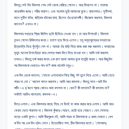
কিন্তু সেই দিন বিমলদা শেষ সেট থেকে বেরিয়ে গেলেন। আর ফিরলেন না। তারপর
কয়েকদিন জ্বর। শরীর খারাপ। এবং অমোঘ ছুরি আমাদের বুকে। ক্যানসার। সুধীশদা,
মানে সুধীশ ঘটক, ঋত্বিক ঘটকের দাদা, ছিলেন ওঁর ছায়াসঙ্গী। জিজ্ঞেস করলাম, বিমলদা
জানেন? এখনও না।
বিমলদার সবচেয়ে প্রিয় জিনিস দুটো ছিনিয়ে নেওয়া হল। চা আর সিগারেট। বিমলদা
লন্ডন গেলেন চিকিৎসার জন্য। হতাশ হয়ে ফিরে এলেন। তবু অমৃতকুম্ভের সন্ধানের
চিত্রনাট্য নিয়ে খুঁতখুঁত গেল না। আমরা ওঁর বাড়ি গিয়ে কাজ করা শুরু করলাম। বলরামের
মৃত্যু অনেক টানাহেঁচড়া করে মেলার পঞ্চম দিনে নিয়ে যাওয়া হল। আমি তর্ক করতাম
তখনও। কিন্তু তর্ক করার জন্য এক রাশ ব্যথা আমার বুকে হাতুড়ি মারত। আর কিছুদিন
পর বিমলদাকে দেখতেও পাব না? কাজ থামেনি তবুও।
এক দিন ডেকে বললেন, ‘শোনো এলাহাবাদে গিয়ে কিছু শট তুলে নিয়ে এসো। আমি যেতে
পারব না তো।’ আদেশ পালন করলাম। আমি আর কমলদা। কিন্তু সাত-আট দিন
শুটিং-এ দু’জনে প্রায় কোনও কথা বললাম না। কেন? কী বলতাম? কী বলতাম না?
সবটাই আমিও জানতাম, কমলদা-ও।
ফিরে এলাম। এবং বিমলদার কাছে গিয়ে সে দিনই যা কাজ করার করে এলাম। আমি আর
ফেরত যেতে পারলাম না। বিমলদা কুঁকড়ে গেছেন, ছোট্ট হয়ে গেছেন। যেন সোফার
মধ্যে একটা কুশন। আমি বীরপুরুষ নই, আমি পারব না বিমলদাকে এ রকম দেখতে। বেশ
ক’দিন পর এক দিন হঠাৎ ফোন। উত্তেজিত গলা, ঠিক বিমলদার মতো। ‘গোলজার,