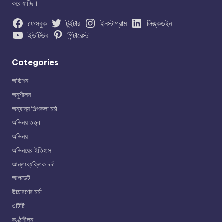
করে যাচ্ছি।
ফেসবুক
টুইটার
ইনস্টাগ্রাম
লিঙ্কডইন
ইউটিউব
পিন্টারেস্ট
Categories
অডিশন
অনুশীলন
অন্যান্য শিল্পকলা চর্চা
অভিনয় তত্ত্ব
অভিনয়
অভিনয়ের ইতিহাস
আন্তঃব্যক্তিক চর্চা
আপডেট
উচ্চারণের চর্চা
ওটিটি
কণ্ঠশীলন