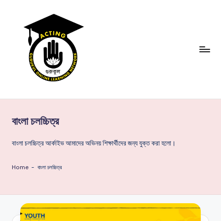
Skip
to
content
অ
অভিনয়
প্রশিক্ষণ,
ভি
অভিনয়ের
বাংলা চলচ্চিত্র
ন
ক্লাস,
অভিনয়ের
য়
বাংলা চলচ্চিত্র আর্কাইভ আমাদের অভিনয় শিক্ষার্থীদের জন্য যুক্ত করা হলো।
বই,
গু
অভিনয়
Home
-
বাংলা চলচ্চিত্র
রু
পেশা,
অভিনয়ের
কু
উক্তি,
ল,
অভিনয়ের
ধরন,