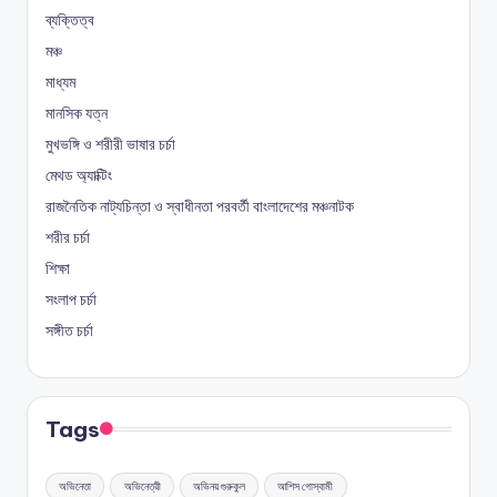
ব্যক্তিত্ব
মঞ্চ
মাধ্যম
মানসিক যত্ন
মুখভঙ্গি ও শরীরী ভাষার চর্চা
মেথড অ্যাক্টিং
রাজনৈতিক নাট্যচিন্তা ও স্বাধীনতা পরবর্তী বাংলাদেশের মঞ্চনাটক
শরীর চর্চা
শিক্ষা
সংলাপ চর্চা
সঙ্গীত চর্চা
Tags
অভিনেতা
অভিনেত্রী
অভিনয় গুরুকুল
আশিস গোস্বামী