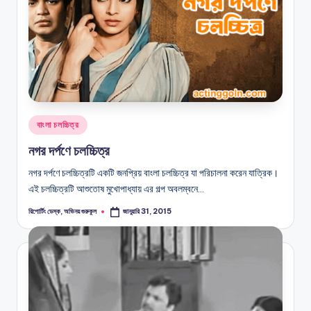
Posted
বাংলা চলচ্চিত্র
in
নগর দর্পণে চলচ্চিত্র
নগর দর্পণে চলচ্চিত্রটি একটি জনপ্রিয় বাংলা চলচ্চিত্র যা পরিচালনা করেন যাত্রিক।
এই চলচ্চিত্রটি আশুতোষ মুখোপাধ্যায় এর গল্প অবলম্বনে…
রিপোর্টিং ডেস্ক, অভিনয় গুরুকুল
জানুয়ারি 31, 2015
Posted
by