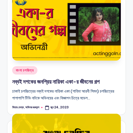
G
অভিনয়ের
O
অডিশন,
চলচ্চিত্রে
L
অভিনয়,
N
অভিনয়ের
ধরন
Posted
বাংলা চলচ্চিত্র
in
নব্বই দশকের জনপ্রিয় নায়িকা একা-র জীবনের গল্প
ঢাকাই চলচ্চিত্রের নব্বই দশকের নায়িকা একা (শাহিদা আরবী সিমন) চলচ্চিত্রের
পাশাপাশি টিভি নাটকে অভিনয়ের এবং বিজ্ঞাপন চিত্রে মডেল…
ফিচার ডেস্ক, অভিনয় গুরুকুল
জুন 24, 2023
Posted
by