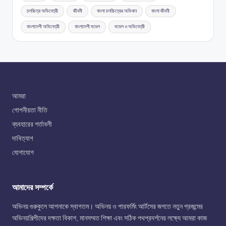
চলচ্চিত্র অভিনেত্রী
জীবনী
বাংলা চলচ্চিত্রের অভিধান
বাংলা জীবনী
বাংলাদেশী অভিনেত্রী
বাংলাদেশী মডেল
মডেল ও অভিনেত্রী
আমরা
গোপনীয়তা নীতি
ব্যবহারের শর্তাবলী
দাবিত্যাগ
যোগাযোগ
আমাদের সম্পর্কে
অভিনয় গুরুকুলে আপনাকে স্বাগতম। অভিনয় ও পারফর্মিং আর্টসের জগতে নতুন প্রজন্মের
অভিনয়শিল্পীদের দক্ষতা বিকাশ, মানসম্মত শিক্ষা এবং সঠিক পথপ্রদর্শনের লক্ষ্যে আমরা কাজ