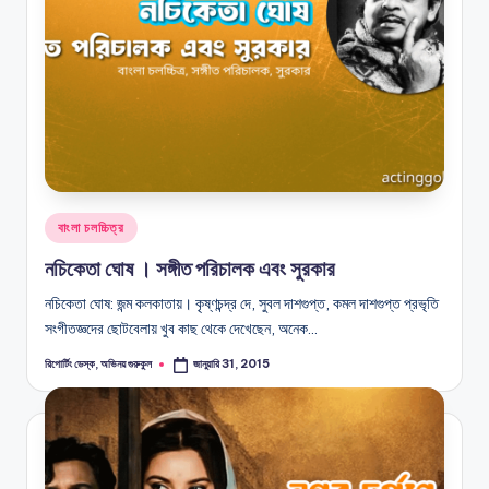
Posted
বাংলা চলচ্চিত্র
in
নচিকেতা ঘোষ । সঙ্গীত পরিচালক এবং সুরকার
নচিকেতা ঘোষ: জন্ম কলকাতায়। কৃষ্ণচন্দ্র দে, সুবল দাশগুপ্ত, কমল দাশগুপ্ত প্রভৃতি
সংগীতজ্ঞদের ছোটবেলায় খুব কাছ থেকে দেখেছেন, অনেক…
রিপোর্টিং ডেস্ক, অভিনয় গুরুকুল
জানুয়ারি 31, 2015
Posted
by