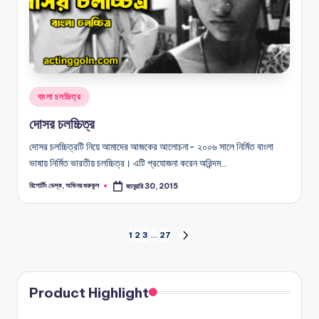
Posted
বাংলা চলচ্চিত্র
in
দোসর চলচ্চিত্র
দোসর চলচ্চিত্রটি নিয়ে আমাদের আজকের আলোচনা- ২০০৬ সালে নির্মিত বাংলা
ভাষায় নির্মিত ভারতীয় চলচ্চিত্র। এটি প্রযোজনা করেন অরিন্দম…
রিপোর্টিং ডেস্ক, অভিনয় গুরুকুল
জানুয়ারি 30, 2015
Posted
by
পোস্ট
1
2
3
…
27
NEXT
PAGE
পেজিনেশন
Product Highlight