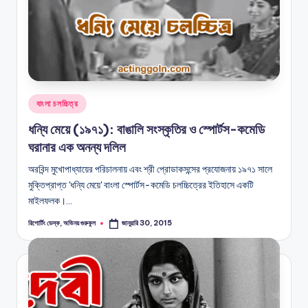
Posted
বাংলা চলচ্চিত্র
in
ধন্যি মেয়ে (১৯৭১): বাঙালি সংস্কৃতির ও স্পোর্টস-কমেডি
ঘরানার এক অনন্য দলিল
অরবিন্দ মুখোপাধ্যায়ের পরিচালনায় এবং শ্রী প্রোডাকসন্সের প্রযোজনায় ১৯৭১ সালে
মুক্তিপ্রাপ্ত 'ধন্যি মেয়ে' বাংলা স্পোর্টস-কমেডি চলচ্চিত্রের ইতিহাসে একটি
মাইলফলক।…
রিপোর্টিং ডেস্ক, অভিনয় গুরুকুল
জানুয়ারি 30, 2015
Posted
by