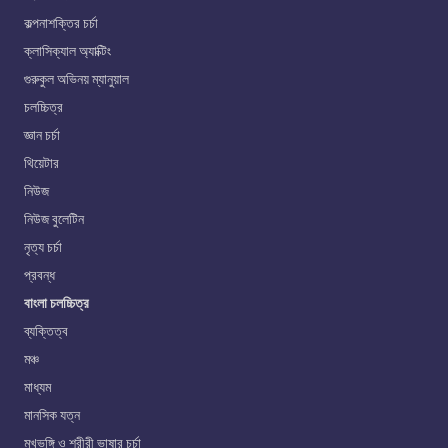
কল্পনাশক্তির চর্চা
ক্লাসিক্যাল অ্যাক্টিং
গুরুকুল অভিনয় ম্যানুয়াল
চলচ্চিত্র
জ্ঞান চর্চা
থিয়েটার
নিউজ
নিউজ বুলেটিন
নৃত্য চর্চা
প্রবন্ধ
বাংলা চলচ্চিত্র
ব্যক্তিত্ব
মঞ্চ
মাধ্যম
মানসিক যত্ন
মুখভঙ্গি ও শরীরী ভাষার চর্চা