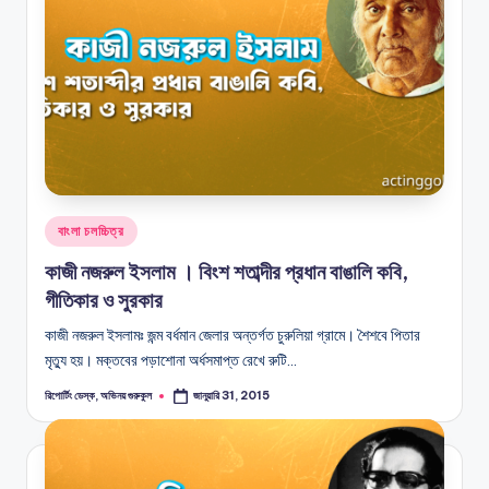
Posted
বাংলা চলচ্চিত্র
in
কাজী নজরুল ইসলাম । বিংশ শতাব্দীর প্রধান বাঙালি কবি,
গীতিকার ও সুরকার
কাজী নজরুল ইসলামঃ জন্ম বর্ধমান জেলার অন্তর্গত চুরুলিয়া গ্রামে। শৈশবে পিতার
মৃত্যু হয়। মক্তবের পড়াশোনা অর্ধসমাপ্ত রেখে রুটি…
রিপোর্টিং ডেস্ক, অভিনয় গুরুকুল
জানুয়ারি 31, 2015
Posted
by