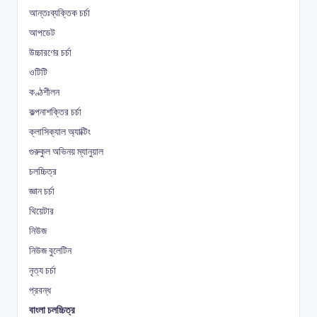
আন্তঃব্যক্তিক চর্চা
আপডেট
উচ্চারণের চর্চা
ওটিটি
কণ্ঠশীলন
কল্পনাশক্তির চর্চা
ক্লাসিক্যাল অ্যাক্টিং
গুরুকুল অভিনয় ম্যানুয়াল
চলচ্চিত্র
জ্ঞান চর্চা
থিয়েটার
নিউজ
নিউজ বুলেটিন
নৃত্য চর্চা
প্রবন্ধ
বাংলা চলচ্চিত্র