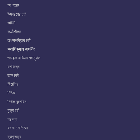
আপডেট
উচ্চারণের চর্চা
ওটিটি
কণ্ঠশীলন
কল্পনাশক্তির চর্চা
ক্লাসিক্যাল অ্যাক্টিং
গুরুকুল অভিনয় ম্যানুয়াল
চলচ্চিত্র
জ্ঞান চর্চা
থিয়েটার
নিউজ
নিউজ বুলেটিন
নৃত্য চর্চা
প্রবন্ধ
বাংলা চলচ্চিত্র
ব্যক্তিত্ব