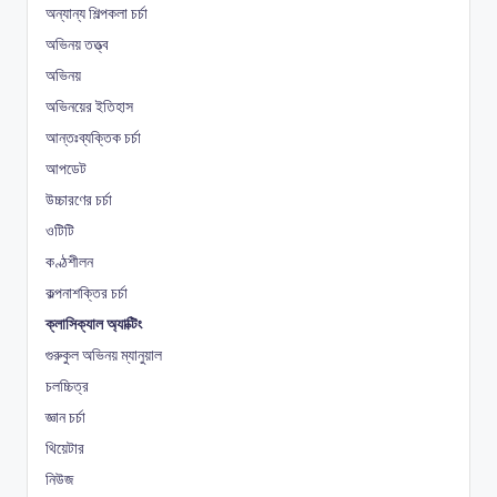
অন্যান্য শিল্পকলা চর্চা
অভিনয় তত্ত্ব
অভিনয়
অভিনয়ের ইতিহাস
আন্তঃব্যক্তিক চর্চা
আপডেট
উচ্চারণের চর্চা
ওটিটি
কণ্ঠশীলন
কল্পনাশক্তির চর্চা
ক্লাসিক্যাল অ্যাক্টিং
গুরুকুল অভিনয় ম্যানুয়াল
চলচ্চিত্র
জ্ঞান চর্চা
থিয়েটার
নিউজ