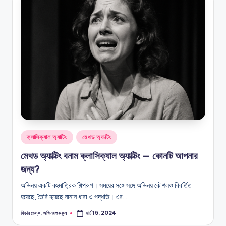
G
অভিনয়ের
O
অডিশন,
চলচ্চিত্রে
L
অভিনয়,
N
অভিনয়ের
ধরন
Posted
ক্লাসিক্যাল অ্যাক্টিং
মেথড অ্যাক্টিং
in
মেথড অ্যাক্টিং বনাম ক্লাসিক্যাল অ্যাক্টিং — কোনটি আপনার
জন্য?
অভিনয় একটি বহুমাত্রিক শিল্পরূপ। সময়ের সঙ্গে সঙ্গে অভিনয় কৌশলও বিবর্তিত
হয়েছে, তৈরি হয়েছে নানান ধারা ও পদ্ধতি। এর…
ফিচার ডেস্ক, অভিনয় গুরুকুল
মার্চ 15, 2024
Posted
by