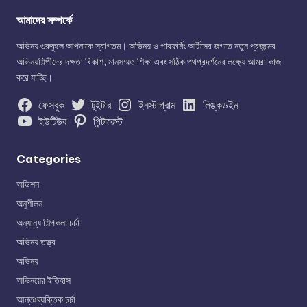
আমাদের সম্পর্কে
অভিনয় গুরুকুলে আপনাকে স্বাগতম। অভিনয় ও পারফর্মিং আর্টসের জগতে নতুন প্রজন্মের
অভিনয়শিল্পীদের দক্ষতা বিকাশ, মানসম্মত শিক্ষা এবং সঠিক পথপ্রদর্শনের লক্ষ্যে আমরা কাজ
করে যাচ্ছি।
ফেসবুক
টুইটার
ইনস্টাগ্রাম
লিঙ্কডইন
ইউটিউব
পিন্টারেস্ট
Categories
অডিশন
অনুশীলন
অন্যান্য শিল্পকলা চর্চা
অভিনয় তত্ত্ব
অভিনয়
অভিনয়ের ইতিহাস
আন্তঃব্যক্তিক চর্চা