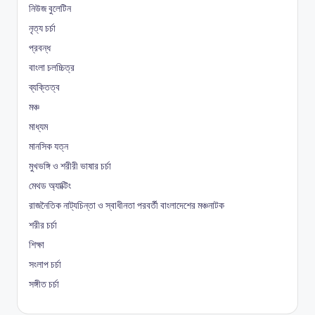
নিউজ বুলেটিন
নৃত্য চর্চা
প্রবন্ধ
বাংলা চলচ্চিত্র
ব্যক্তিত্ব
মঞ্চ
মাধ্যম
মানসিক যত্ন
মুখভঙ্গি ও শরীরী ভাষার চর্চা
মেথড অ্যাক্টিং
রাজনৈতিক নাট্যচিন্তা ও স্বাধীনতা পরবর্তী বাংলাদেশের মঞ্চনাটক
শরীর চর্চা
শিক্ষা
সংলাপ চর্চা
সঙ্গীত চর্চা