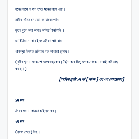
বনের বাঘে ন খায় তারে মনের বাঘে খায়।
নারীর যৌবন সে তো জোয়ারের পানি
কুলে কুলে ভরা আবার ভাটায় টানাটানি ।
দা কিনিয়া না ধারাইলে মইরচা ধরি যায়
খাইল্যা ভিডাত দুনিয়ার যত আগাছা জন্মায়।
(বৃষ্টির শব্দ । আকাশে মেঘের হুঙ্কার। হৈচৈ করে কিছু লোক ঢোকে। সবাই কই মাছ
ধরছে।)
[আমিনা সুন্দরী ১ম পর্ব [ নাটক ] এস এম সোলায়মান]
১ম জন
ঐ ধর ধর । কান্‌ডা চাইপ্যা ধর।
২য় জন
(ব্যথা পেয়ে) উহ্ ।