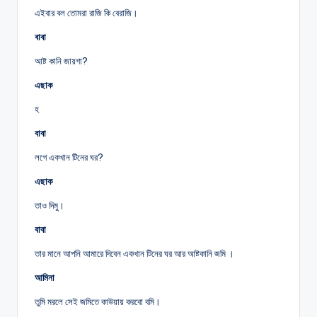
এইবার বল তোমরা রাজি কি বেরাজি।
বাবা
আষ্ট কানি জায়গা?
এছাক
হ
বাবা
লগে একখান টিনের ঘর?
এছাক
তাও দিমু।
বাবা
তার মানে আপনি আমারে দিবেন একখান টিনের ঘর আর আষ্টকানি জমি ।
আমিনা
তুমি মরলে সেই জমিতে কাউয়ায় করবো বমি।