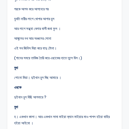
পরকে আপন করে আপনেরে পর
যুবতি নারীর লাগে খোপার আগার চুল
আর লাগে সন্ধ্যা বেলার বাসী জবা ফুল ।
আঙ্গুলের নখ আর অঞ্চলের সোনা
এই সব জিনিস দিয়া করে যাদু টোনা।
(গানের সময়ে তাবিজ তৈরি করে এছাকের হাতে তুলে দিল।)
বুধা
শোনো মিয়া। দুইখান চুল দিছ আমারে ।
এছাক
দুইখান চুল দিছি আপনারে ?
বুধা
হ। একখান কালা। আর একখান সাদা মাইয়া ক্যান মাইয়ার মাও পাগল হইয়া বাহির
হইয়া আইবো ।