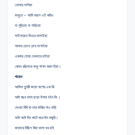
তোমার লাগিয়া
বন্ধুরে – আমি মরলে এই করিও
না পুড়িয়ো না গাড়িয়ো
সাইগরেতে দিওরে ভাসাইয়া
আমার চোখে চোখ লাগাইয়া
একবার তোরা দেখনারে চাইয়া
কেমন রঙিলারে বন্ধু পাগল করল হিয়া।
গায়েন
আমিনা সুন্দরী কন্যা বাপের এক ঝি
আষ্ট বছর খসম ছাড়া উপায় হইব কি ।
মেওয়া বিবি মা তার মাঝির গাও বাড়ি
অতি কষ্টে দিন কাটে করে দিন মজুরি।
কন্যারে দিছিল বিয়া ভালা ঘর চাই