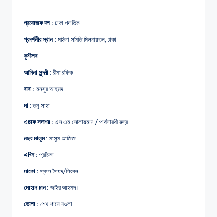
প্রযোজক দল :
ঢাকা পদাতিক
প্রদর্শনীর স্থান :
মহিলা সমিতি মিলনায়তন, ঢাকা
কুশীলব
আমিনা সুন্দরী :
রীমা রফিক
বাবা :
মনসুর আহমদ
মা :
তনু সাহা
এছাক সদাগর :
এস এম সোলায়মান / পার্থসারথী রুদ্র
নছর মালুম :
মাসুম আজিজ
এখিন :
প্রতিভা
মাফো :
স্বপন সৈয়দ/লিংকন
মোহান চান :
জহির আহমদ।
ভোলা :
শেখ শানে মওলা