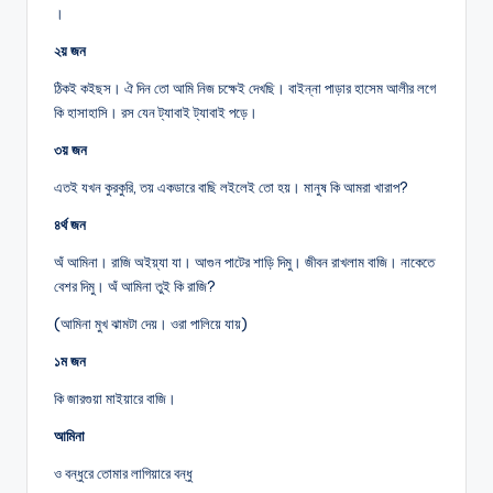
।
২য় জন
ঠিকই কইছস। ঐ দিন তো আমি নিজ চক্ষেই দেখছি। বাইন্না পাড়ার হাসেম আলীর লগে
কি হাসাহাসি। রস যেন ট্যাবাই ট্যাবাই পড়ে।
৩য় জন
এতই যখন কুরকুরি, তয় একডারে বাছি লইলেই তো হয়। মানুষ কি আমরা খারাপ?
৪র্থ জন
অঁ আমিনা। রাজি অইয়্যা যা। আগুন পাটের শাড়ি দিমু। জীবন রাখলাম বাজি। নাকেতে
বেশর দিমু। অঁ আমিনা তুই কি রাজি?
(আমিনা মুখ ঝামটা দেয়। ওরা পালিয়ে যায়)
১ম জন
কি জারগুয়া মাইয়ারে বাজি।
আমিনা
ও বন্ধুরে তোমার লাগিয়ারে বন্ধু