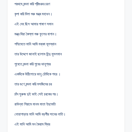
পরথমে বন্দনা করি শ্রীগুরুর চরণ
কৃপা করি দিলা শুরু মন্ত্ৰ মহাধন।
এই দেহ ছিল আমার পাষাণ সমান
মন্ত্র দিয়া কৈল্লা শুরু ফুলের বাগান।
পশ্চিমেতে মানি আমি মক্কা মূলস্থান
তার উদ্দেশে জানাই ছালাম হিন্দু মুসলমান
পুবেতে বন্দনা করি পুবের ভানুশ্বর
একদিকে উঠিলোরে ভানু চৌদিকে পহর ।
তার গুণে বন্দনা করি মসজিদের চর
চাঁদ সুরুজ দুই ভাই সেই চরকের পর।
রাউন্যা গিরামে মানম মাতা ইছামতি
নোয়াপাড়ায় মানি আমি বড়পীর সাবের নাতি।
এই মানি আমি মন কৈরাম স্থির