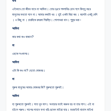
বাবা
এইভাবে তো জীবন যাবে না আমিনা। তোর দুঃখে পশুপাখির চোখ গলে কিন্তু নছর
মালুমের মনতো গলে না। আমার কথাটা ধর । তুই একটা বিয়া কর । বয়সটা একটু বেশি
। ও কিছু না । চারদিকে রমরমা গিরস্তি। গোলাভরা ধান। পুকুর ভরা-
আমিনা
কার কথা কও বাজান?
মা
এছাক সওদাগর।
আমিনা
এটা কি কও মা? হেতো দোজবর।
মা
পুরুষ মানুষের আবার দোজবর কি? পুরুষতো পুরুষই।
আমিনা
হা পুরুষতো পুরুষই। সাত খুন মাপ। অনাচার যতই করুক হয় না তার পাপ। এই না
হইলে পুরুষ। সাপের লাহান ফনা ধরি ছোবল মাইরা যায়। ফুরফুইর্যা বাতাস মাইখা