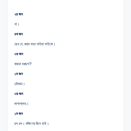
২য় জন
না।
৪থ জন
ছেব দে, রক্ত বন্ধ অইয়া যাইবো।
৩য় জন
কয়ডা ধরছস?
১ম জন
চৌদ্দডা।
৩য় জন
মাশাল্লাহ।
১ম জন
চল চল। দক্ষিণের বিলে যাই।