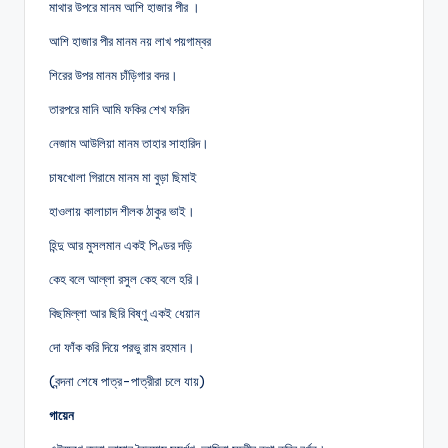
মাথার উপরে মানম আশি হাজার পীর ।
আশি হাজার পীর মানম নয় লাখ পয়গাম্বর
শিরের উপর মানম চাঁড়িগার বদর।
তারপরে মানি আমি ফকির শেখ ফরিদ
নেজাম আউলিয়া মানম তাহার সাহারিদ।
চাষখোলা গিরামে মানম মা বুড়া ছিমাই
হাওলায় কালাচাদ শীলক ঠাকুর ভাই।
হিন্দু আর মুসলমান একই পিণ্ডর দড়ি
কেহ বলে আল্লা রসুল কেহ বলে হরি।
বিছমিল্লা আর ছিরি বিষ্ণু একই ধেয়ান
দো ফাঁক করি দিয়ে পরভু রাম রহমান।
(বন্দনা শেষে পাত্র-পাত্রীরা চলে যায়)
গায়েন