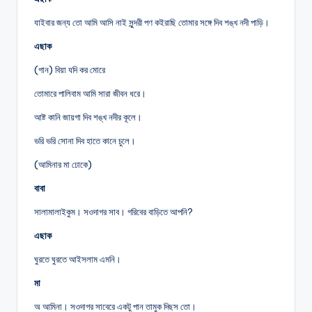
যাইবার জন্য তো আমি আসি নাই সুন্দরী পণ কইরাছি তোমার সঙ্গে দিব শঙ্খ নদী পাড়ি।
এছাক
(গান) বিয়া যদি কর মোরে
তোমারে পালিবাম আমি সারা জীবন ধরে।
আষ্ট কানি জায়গা দিব শঙ্খ নদীর কূলে।
ভরি ভরি সোনা দিব হাতে কানে চুলে।
(আমিনার মা ঢোকে)
বাবা
সালামালাইকুম। সওদাগর সাব। গরিবের বাড়িতে আপনি?
এছাক
ঘুরতে ঘুরতে আইসলাম এমনি।
মা
অ আমিনা। সওদাগর সাবেরে একটু পান তামুক দিছস তো।