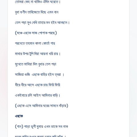
তোমরা কেহ না থাকিও ঐদিন ঘরেতে।
বুধা গুণীন তাবিজেতে দিছে এমন বান
তেল পড়া মুখ দেখি তাহার মন হইব আনছান।
(মঞ্চে এছাক সাজ পোশাক পরছে)
পরনেতে তহমান কালা কোর্তা গায়
মাথার উপর টুপি দিয়া আয়না ধরি চায়।
মুখেতে মাখিয়া দিল বুধার তেল পড়া
সাজিয়া গুজি এছাক বাহির হইল ত্বরা ।
ধীরে ধীরে আসে এছাক চায় ফিরি ফিরি
একইবারে চলি আইল আমিনার বাড়ি।
(এছাক এসে আমিনার ঘরের সামনে দাঁড়ায়)
এছাক
(গান) পাড়া ডুশী ঘুমায় এখন ডাকে সব নাক
ঘরের বাহির হওরে কন্যা দুয়ার করি ফাঁক ।