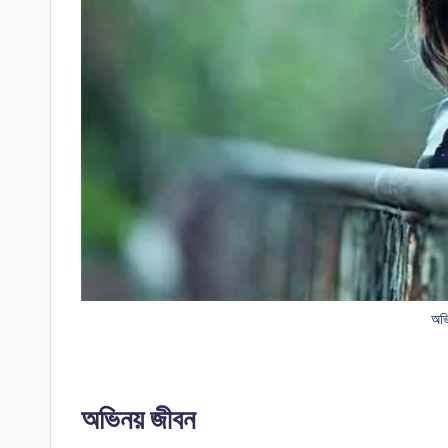
অভি
অভিনয় জীবন