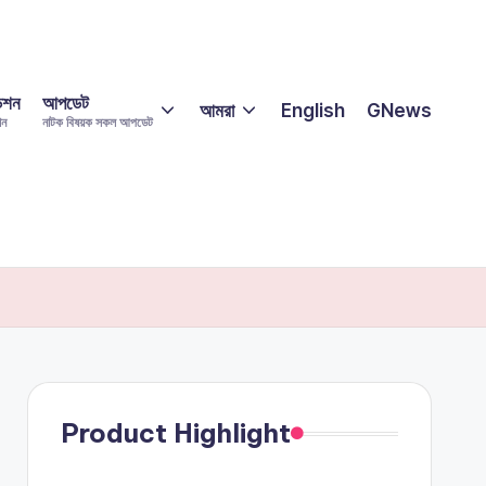
িশন
আপডেট
আমরা
English
GNews
শন
নাটক বিষয়ক সকল আপডেট
Product Highlight