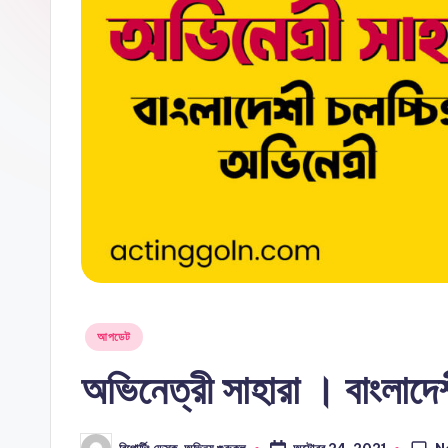
কু
উক্তি,
ল,
অভিনয়ের
ধরন,
G
অভিনয়ের
O
অডিশন,
চলচ্চিত্রে
L
অভিনয়,
N
অভিনয়ের
ধরন
Posted
আপডেট
in
অভিনেত্রী সাহারা । বাংলাদেশ
N
অক্টোবর 24, 2021