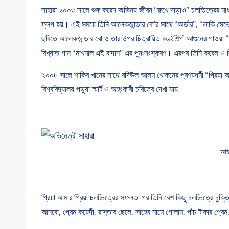
সাহারা ২০০৩ সালে শুরু করেন অভিনয় জীবন “রুখে দাড়াও” চলচ্চিত্রের মাধ্
ফ্লপ হয়। এই সময়ে তিনি আলেকজান্ডার বো’র সাথে “অর্ডার”, “লাকি সেভে
ছবিতে আলেকজান্ডার বো ও তার উপর চিত্রায়িত কণ্ঠশিল্পী আগুনের গাওয়া “চ
বিখ্যাত গান “মাখমাল এই বাদান” এর পুনঃসংস্করণ। এরপর তিনি রুবেল ও র
২০০৮ সালে শাকিব খানের সাথে বদিউল আলম খোকনের প্রণয়ধর্মী “প্রিয়া 
বিশ্ববিদ্যালয় পড়ুয়া স্মার্ট ও অহংকারী চরিত্রে দেখা যায়।
অভি
প্রিয়া আমার প্রিয়া চলচ্চিত্রের সফলতা পর তিনি বেশ কিছু চলচ্চিত্রে চু
আনবো, প্রেম কয়েদী, রাস্তার ছেলে, সাহেব নামে গোলাম, পাঁচ টাকার প্