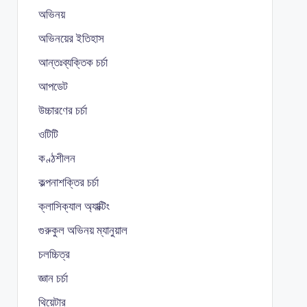
অভিনয়
অভিনয়ের ইতিহাস
আন্তঃব্যক্তিক চর্চা
আপডেট
উচ্চারণের চর্চা
ওটিটি
কণ্ঠশীলন
কল্পনাশক্তির চর্চা
ক্লাসিক্যাল অ্যাক্টিং
গুরুকুল অভিনয় ম্যানুয়াল
চলচ্চিত্র
জ্ঞান চর্চা
থিয়েটার