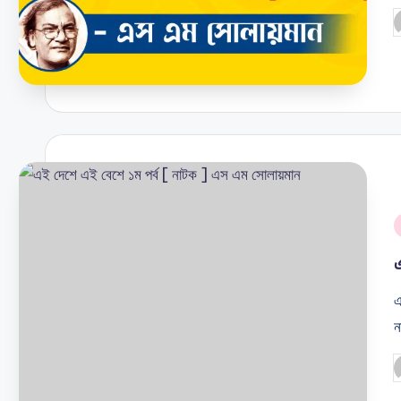
P
b
i
এ
ন
P
b