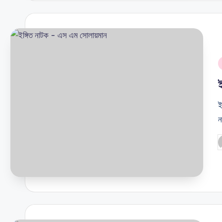
i
ই
ন
P
b