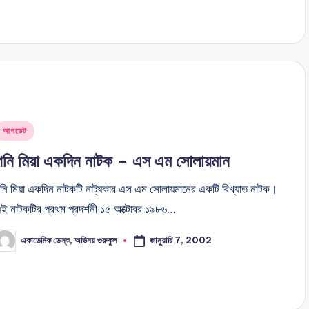
Posted
আপডেট
n
গনি মিয়া একদিন নাটক – এস এম সোলায়মান
নি মিয়া একদিন নাটকটি নাট্যকার এস এম সোলায়মানের একটি বিখ্যাত নাটক।
ই নাটকটির প্রথম প্রদর্শনী ১৫ অক্টোবর ১৯৮৬…
জানুয়ারি 7, 2002
একাডেমিক ডেস্ক, অভিনয় গুরুকুল
osted
y