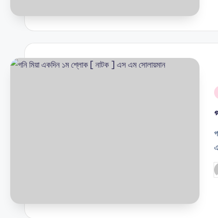
i
গ
এ
P
b