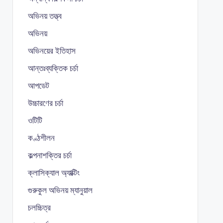
অভিনয় তত্ত্ব
অভিনয়
অভিনয়ের ইতিহাস
আন্তঃব্যক্তিক চর্চা
আপডেট
উচ্চারণের চর্চা
ওটিটি
কণ্ঠশীলন
কল্পনাশক্তির চর্চা
ক্লাসিক্যাল অ্যাক্টিং
গুরুকুল অভিনয় ম্যানুয়াল
চলচ্চিত্র