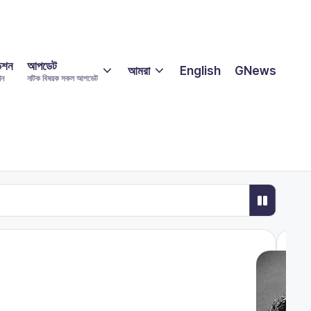
িশন
আপডেট
আমরা
English
GNews
শন
নাটক বিষয়ক সকল আপডেট
্ষণ
ন, মুখ খুললেন উজান
মবিশ্বাসে নারীর চিরন্তন সৌন্দর্য
র আগমন: টিভি যুদ্ধের নতুন অধ্যায়