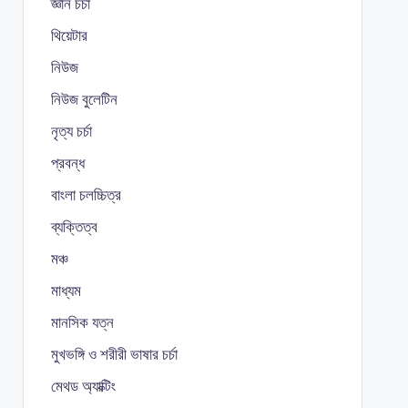
জ্ঞান চর্চা
থিয়েটার
নিউজ
নিউজ বুলেটিন
নৃত্য চর্চা
প্রবন্ধ
বাংলা চলচ্চিত্র
ব্যক্তিত্ব
মঞ্চ
মাধ্যম
মানসিক যত্ন
মুখভঙ্গি ও শরীরী ভাষার চর্চা
মেথড অ্যাক্টিং