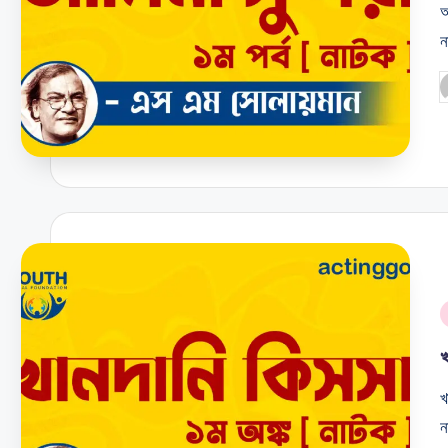
আ
ন
P
b
i
খ
ন