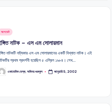
Posted
আপডেট
n
ইঙ্গিত নাটক – এস এম সোলায়মান
ঙ্গিত নাটকটি নাট্যকার এস এম সোলায়মানের একটি বিখ্যাত নাটক। এই
াটকটির প্রথম প্রদর্শনী হয়েছিল ৫ এপ্রিল ১৯৮৪। শেখ…
জানুয়ারি 5, 2002
একাডেমিক ডেস্ক, অভিনয় গুরুকুল
osted
y