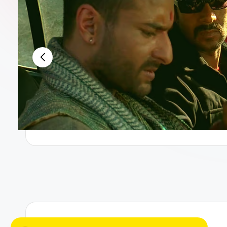
কু
উক্তি,
‘আলফা’-র হাত ধরে আলিয়া ভাটের বক্স অফিস য
জুলাই 4, 2026
ল,
অভিনয়ের
আমির খানের তৃতীয় বিয়ে: গৌরীর সঙ্গে নতুন 
ধরন,
জুলাই 4, 2026
G
পেন্টামিটার: পেন্টামিটার কী, কেন, কিভাবে?
অভিনয়ের
ফেব্রুয়ারি 20, 2026
O
অভিনেতা ও অভিনেত্রীদের শরীরচর্চা: চরিত্র নির্
অডিশন,
অক্টোবর 12, 2025
চলচ্চিত্রে
অভিনেতা ও অভিনেত্রীদের কণ্ঠশীলন বা কণ্ঠচর্
L
অক্টোবর 7, 2025
অভিনয়,
ক্যামেরার সামনে প্রাকৃতিকভাবে অভিনয় করা
N
অভিনয়ের
সেপ্টেম্বর 3, 2025
বিদেশে অভিনয়ের সুযোগ: স্কলারশিপ, ফেস্টিভ্য
ধরন
সেপ্টেম্বর 3, 2025
কৃত্রিম বুদ্ধিমত্তা (AI) দিয়ে চরিত্র প্রস্তুত
সেপ্টেম্বর 1, 2025
শরীরী ভাষা (Body Language) দিয়ে 
আগস্ট 29, 2025
বাঙালি নারী অভিনেত্রীর পথচলা — অগ্রদূত থ
আগস্ট 29, 2025
সামাজিক ও আন্তঃব্যক্তিক চর্চা: অভিনেতার ব
আগস্ট 29, 2025
বিশ্ব চলচ্চিত্রে অভিনয়ের রূপান্তর — নীরব য
আগস্ট 28, 2025
সালমান শাহ এর জিবনী : বাংলা চলচ্চিত্রের এক 